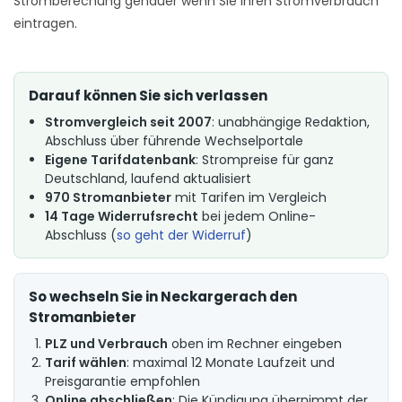
Stromberechung genauer wenn Sie Ihren Stromverbrauch
eintragen.
Darauf können Sie sich verlassen
Stromvergleich seit 2007
: unabhängige Redaktion,
Abschluss über führende Wechselportale
Eigene Tarifdatenbank
: Strompreise für ganz
Deutschland, laufend aktualisiert
970 Stromanbieter
mit Tarifen im Vergleich
14 Tage Widerrufsrecht
bei jedem Online-
Abschluss (
so geht der Widerruf
)
So wechseln Sie in Neckargerach den
Stromanbieter
PLZ und Verbrauch
oben im Rechner eingeben
Tarif wählen
: maximal 12 Monate Laufzeit und
Preisgarantie empfohlen
Online abschließen
: Die Kündigung übernimmt der