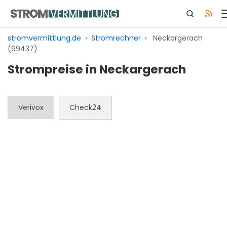
Zum
Inhalt
springen
stromvermittlung.de
›
Stromrechner
›
Neckargerach
(69437)
Strompreise in Neckargerach
Verivox
Check24