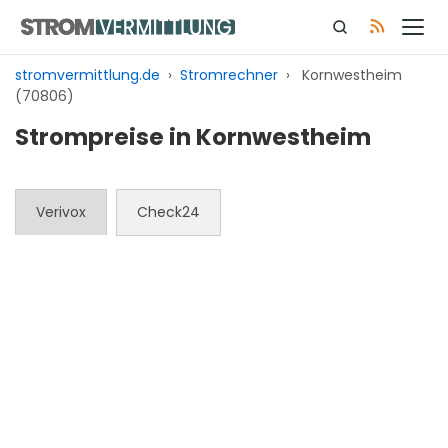
Zum
Inhalt
springen
stromvermittlung.de
›
Stromrechner
›
Kornwestheim
(70806)
Strompreise in Kornwestheim
Verivox
Check24