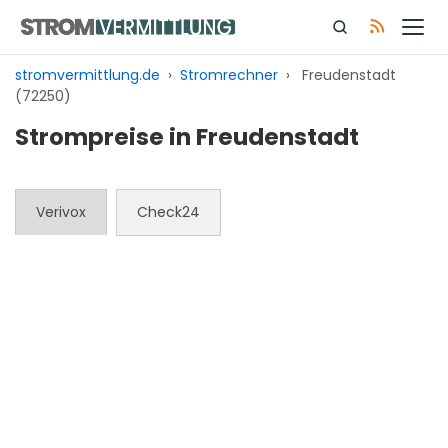
Zum
Inhalt
springen
stromvermittlung.de
›
Stromrechner
›
Freudenstadt
(72250)
Strompreise in Freudenstadt
Verivox
Check24