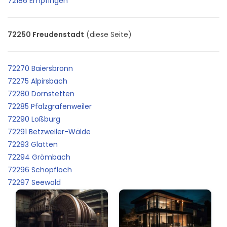
72186 Empfingen
72250 Freudenstadt
(diese Seite)
72270 Baiersbronn
72275 Alpirsbach
72280 Dornstetten
72285 Pfalzgrafenweiler
72290 Loßburg
72291 Betzweiler-Wälde
72293 Glatten
72294 Grömbach
72296 Schopfloch
72297 Seewald