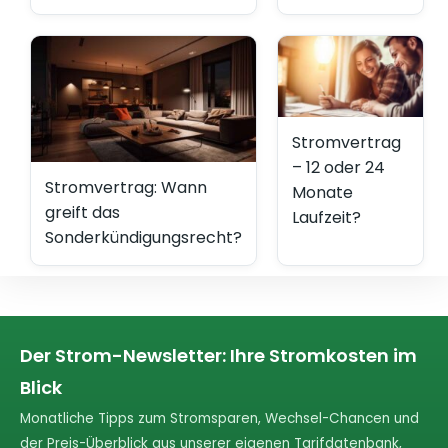
Stromvertrag
– 12 oder 24
Stromvertrag: Wann
Monate
greift das
Laufzeit?
Sonderkündigungsrecht?
Der Strom-Newsletter: Ihre Stromkosten im
Blick
Monatliche Tipps zum Stromsparen, Wechsel-Chancen und
der Preis-Überblick aus unserer eigenen Tarifdatenbank,