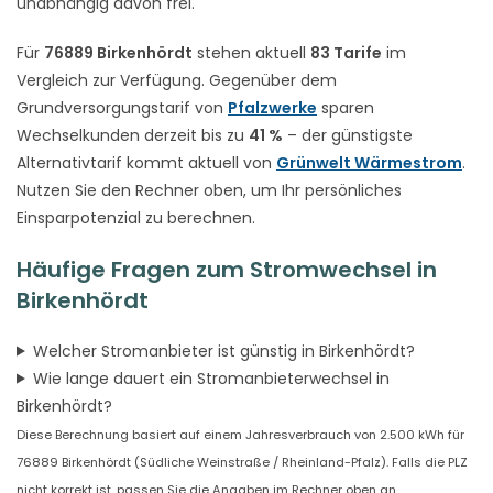
unabhängig davon frei.
Für
76889 Birkenhördt
stehen aktuell
83 Tarife
im
Vergleich zur Verfügung. Gegenüber dem
Grundversorgungstarif von
Pfalzwerke
sparen
Wechselkunden derzeit bis zu
41 %
– der günstigste
Alternativtarif kommt aktuell von
Grünwelt Wärmestrom
.
Nutzen Sie den Rechner oben, um Ihr persönliches
Einsparpotenzial zu berechnen.
Häufige Fragen zum Stromwechsel in
Birkenhördt
Welcher Stromanbieter ist günstig in Birkenhördt?
Wie lange dauert ein Stromanbieterwechsel in
Birkenhördt?
Diese Berechnung basiert auf einem Jahresverbrauch von 2.500 kWh für
76889 Birkenhördt (Südliche Weinstraße / Rheinland-Pfalz). Falls die PLZ
nicht korrekt ist, passen Sie die Angaben im Rechner oben an.