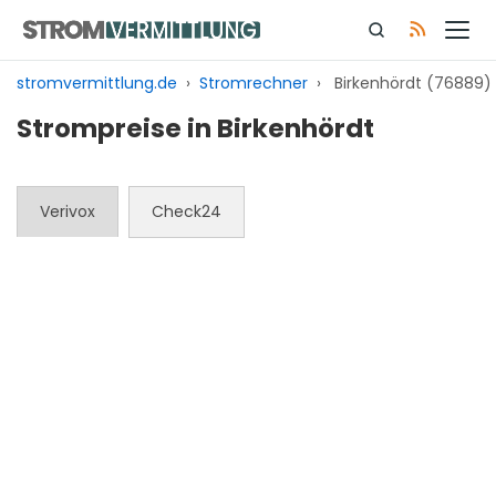
Zum
Inhalt
springen
stromvermittlung.de
›
Stromrechner
›
Birkenhördt (76889)
Strompreise in Birkenhördt
Verivox
Check24