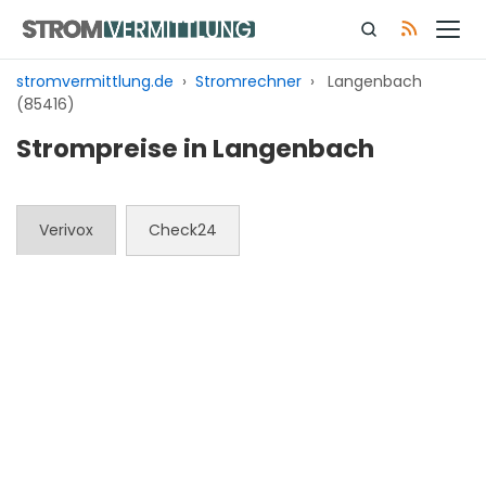
Zum
Inhalt
springen
stromvermittlung.de
›
Stromrechner
›
Langenbach
(85416)
Strompreise in Langenbach
Verivox
Check24