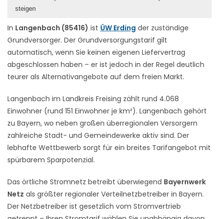
steigen
In
Langenbach (85416)
ist
ÜW Erding
der zuständige
Grundversorger. Der Grundversorgungstarif gilt
automatisch, wenn Sie keinen eigenen Liefervertrag
abgeschlossen haben – er ist jedoch in der Regel deutlich
teurer als Alternativangebote auf dem freien Markt.
Langenbach im Landkreis Freising zählt rund 4.068
Einwohner (rund 151 Einwohner je km²). Langenbach gehört
zu Bayern, wo neben großen überregionalen Versorgern
zahlreiche Stadt- und Gemeindewerke aktiv sind. Der
lebhafte Wettbewerb sorgt für ein breites Tarifangebot mit
spürbarem Sparpotenzial.
Das örtliche Stromnetz betreibt überwiegend
Bayernwerk
Netz
als größter regionaler Verteilnetzbetreiber in Bayern.
Der Netzbetreiber ist gesetzlich vom Stromvertrieb
getrennt – Ihren Stromtarif wählen Sie unabhängig davon