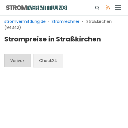
Zum
Inhalt
springen
stromvermittlung.de
›
Stromrechner
›
Straßkirchen
(94342)
Strompreise in Straßkirchen
Verivox
Check24