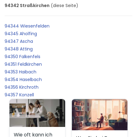
94342 Straßkirchen
(diese Seite)
94344 Wiesenfelden
94345 Aholfing
94347 Ascha
94348 Atting
94350 Falkenfels
94351 Feldkirchen
94353 Haibach
94354 Haselbach
94356 Kirchroth
94357 Konzell
Wie oft kann ich