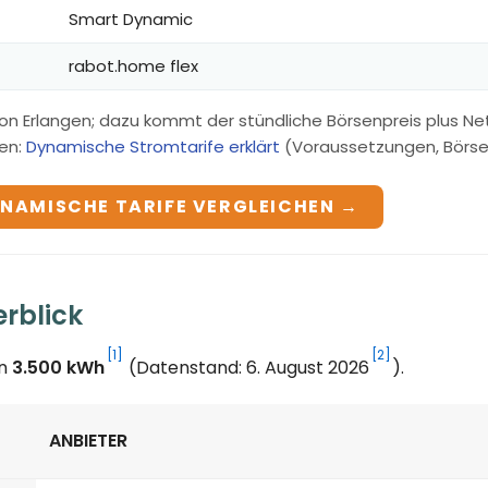
Smart Dynamic
rabot.home flex
on Erlangen; dazu kommt der stündliche Börsenpreis plus N
en:
Dynamische Stromtarife erklärt
(Voraussetzungen, Börsenp
NAMISCHE TARIFE VERGLEICHEN →
erblick
[1]
[2]
on
3.500 kWh
(Datenstand: 6. August 2026
).
ANBIETER