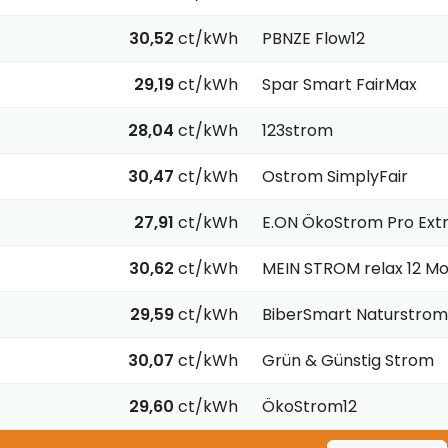
30,52
ct/kWh
PBNZE Flow12
29,19
ct/kWh
Spar Smart FairMax
28,04
ct/kWh
123strom
30,47
ct/kWh
Ostrom SimplyFair
27,91
ct/kWh
E.ON ÖkoStrom Pro Extr
30,62
ct/kWh
MEIN STROM relax 12 M
29,59
ct/kWh
BiberSmart Naturstrom
30,07
ct/kWh
Grün & Günstig Strom
29,60
ct/kWh
ÖkoStrom12