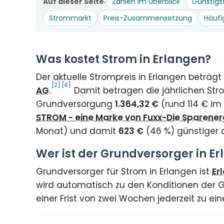
Auf dieser Seite
Zahlen im Überblick
Günstigs
Strommarkt
Preis-Zusammensetzung
Häufi
Was kostet Strom in Erlangen?
Der aktuelle Strompreis in Erlangen beträg
[2]
[4]
AG
.
Damit betragen die jährlichen Str
Grundversorgung
1.364,32 €
(rund 114 € im
STROM - eine Marke von Fuxx-Die Sparene
Monat) und damit
623 €
(46 %) günstiger 
Wer ist der Grundversorger in E
Grundversorger für Strom in Erlangen ist
Er
wird automatisch zu den Konditionen der G
einer Frist von zwei Wochen jederzeit zu e