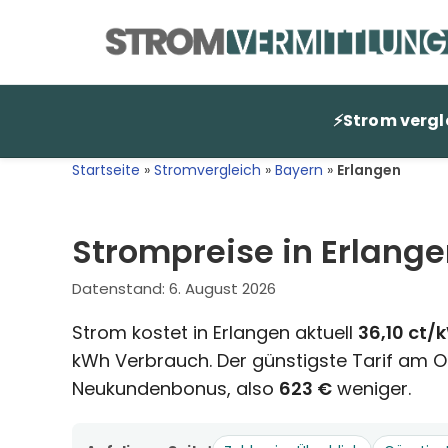
Zum
Inhalt
springen
⚡
Strom vergl
Startseite
»
Stromvergleich
»
Bayern
»
Erlangen
Strompreise in Erlange
Datenstand:
6. August 2026
Strom kostet in Erlangen aktuell
36,10 ct/
kWh Verbrauch. Der günstigste Tarif am Or
Neukundenbonus, also
623 €
weniger.