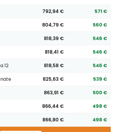
792,94 €
571 €
804,79 €
560 €
818,39 €
546 €
818,41 €
546 €
a 12
818,58 €
546 €
onate
825,63 €
539 €
863,91 €
500 €
866,44 €
498 €
866,80 €
498 €