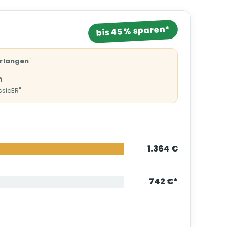
bis 45 % sparen*
Erlangen
h
ssicER"
1.364 €
742 €*