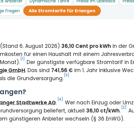
te Anbieter
Dynamische Tarife
Preise im Überblick
Preis
ge Fragen
Alle Stromtarife für Erlangen
t (Stand 6. August 2026)
36,10 Cent pro kWh
in der G
omkosten für einen Haushalt mit einem Jahresverbr
[1]
 Monat).
Der günstigste verfügbare Stromtarif in 
rgie GmbH
. Das sind
741,56 €
im 1. Jahr inklusive W
[3]
als die Grundversorgung.
rlangen?
[4]
langer Stadtwerke AG
.
Wer nach Einzug oder Umzug
[2]
rundversorgung beliefert, aktuell
36,10 ct/kWh
.
Au
inem günstigeren Anbieter wechseln (§ 36 EnWG).