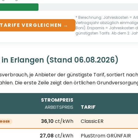
* Berechnung: Jahreskosten = Arbe
Vertragsjahr abzüglich einmali
TARIFE VERGLEICHEN →
Boni). Ersparnis = Jahreskosten
günstigsten Tarifs. Ab dem 2. Jahr 
 in Erlangen (Stand 06.08.2026)
sverbrauch, je Anbieter der günstigste Tarif, sortiert na
ahlen. Die erste Zeile zeigt den örtlichen Grundversorgung
STROMPREIS
TARIF
ARBEITSPREIS
8.2026; je Anbieter der günstigste Tarif bei 3.500 kWh Ja
36,10
ct/kWh
ClassicER
RGER
27,08
ct/kWh
PlusStrom GRÜNFAIR