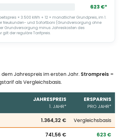
623 €*
itspreis × 3.500 kWh + 12 × monatlicher Grundpreis, im 1.
ger Neukunden- und Sofortboni (Grundversorgung ohne
 der Grundversorgung minus Jahreskosten des
gilt der reguläre Tarifpreis.
ch dem Jahrespreis im ersten Jahr.
Strompreis
=
starif als Vergleichsbasis.
JAHRESPREIS
ERSPARNIS
1. JAHR*
PRO JAHR*
hresverbrauch; erste Zeile = örtlicher Grundversorgungsta
1.364,32 €
Vergleichsbasis
741,56 €
623 €