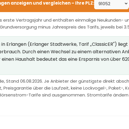
angen anzeigen und vergleichen – Ihre PLZ:
s erste Vertragsjahr und enthalten einmalige Neukunden- und
r Grundversorgung minus Jahrespreis des Tarifs, jeweils bei 3
 Erlangen (Erlanger Stadtwerke, Tarif „ClassicER") liegt 
 Verbrauch. Durch einen Wechsel zu einem alternativen A
ür einen Haushalt bedeutet das eine Ersparnis von über 62
e, Stand 06.08.2026. Je Anbieter der günstigste direkt abschl
Preisgarantie über die Laufzeit, keine Lockvogel-, Paket-, Ka
Börsenstrom-Tarife sind ausgenommen. Stromtarife ändern sic