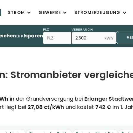
STROM
GEWERBE
STROMERZEUGUNG
PLZ
VERBRAUCH
eichen
und
sparen
VE
kWh
n: Stromanbieter vergleich
kWh
in der Grundversorgung bei
Erlanger Stadtwe
t liegt bei
27,08 ct/kWh
und kostet
742 €
im 1. Ja