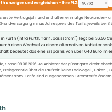
ürth anzeigen und vergleichen – Ihre PLZ:
s erste Vertragsjahr und enthalten einmalige Neukunden- und
r Grundversorgung minus Jahrespreis des Tarifs, jeweils bei 3
 Fürth (infra Fürth, Tarif „basisstrom") liegt bei 36,56 C
 Durch einen Wechsel zu einem alternativen Anbieter sen
shalt bedeutet das eine Ersparnis von über 640 Euro im e
e, Stand 08.08.2026. Je Anbieter der günstigste direkt abschl
Preisgarantie über die Laufzeit, keine Lockvogel-, Paket-, Ka
Börsenstrom-Tarife sind ausgenommen. Stromtarife ändern sic
th