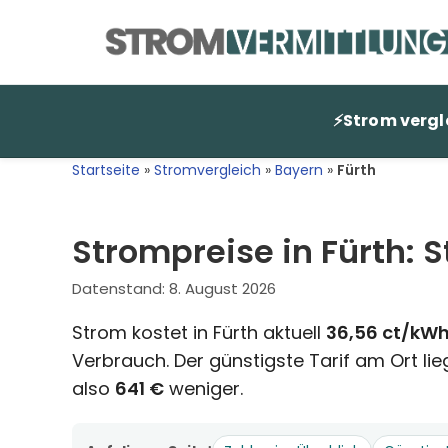
Zum
Inhalt
springen
⚡
Strom vergl
Startseite
»
Stromvergleich
»
Bayern
»
Fürth
Strompreise in Fürth: 
Datenstand:
8. August 2026
Strom kostet in Fürth aktuell
36,56 ct/kW
Verbrauch. Der günstigste Tarif am Ort lie
also
641 €
weniger.