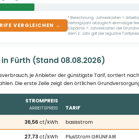
* Berechnung: Jahreskosten = Arbeitsp
Vertragsjahr abzüglich einmaliger N
RIFE VERGLEICHEN →
Ersparnis = Jahreskosten der Grundv
dem 2. Jahr gilt der reguläre Tarifpreis
 in Fürth (Stand 08.08.2026)
sverbrauch, je Anbieter der günstigste Tarif, sortiert na
ahlen. Die erste Zeile zeigt den örtlichen Grundversorgung
STROMPREIS
TARIF
ARBEITSPREIS
026; je Anbieter der günstigste Tarif bei 3.500 kWh Jahre
36,56
ct/kWh
basisstrom
27,73
ct/kWh
PlusStrom GRÜNFAIR