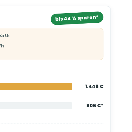
bis 44 % sparen*
Fürth
Wh
1.448 €
806 €*