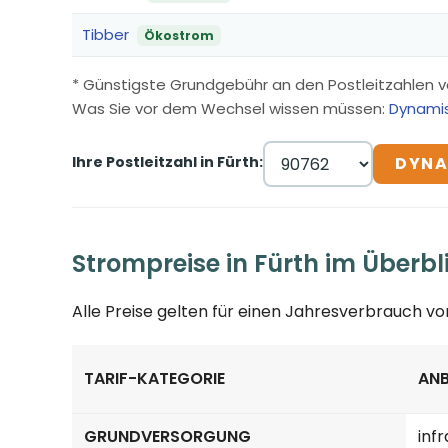
Tibber
Ökostrom
* Günstigste Grundgebühr an den Postleitzahlen v
Was Sie vor dem Wechsel wissen müssen:
Dynamis
Ihre Postleitzahl in Fürth:
DYNA
Strompreise in Fürth im Überbl
Alle Preise gelten für einen Jahresverbrauch v
TARIF-KATEGORIE
ANB
Strompreise in Fürth nach Tarif-Kategorie
GRUNDVERSORGUNG
inf