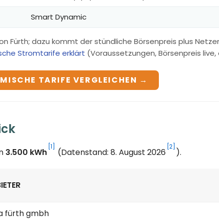
Smart Dynamic
on Fürth; dazu kommt der stündliche Börsenpreis plus Netze
che Stromtarife erklärt
(Voraussetzungen, Börsenpreis live, a
MISCHE TARIFE VERGLEICHEN →
ick
[1]
[2]
on
3.500 kWh
(Datenstand: 8. August 2026
).
IETER
ra fürth gmbh