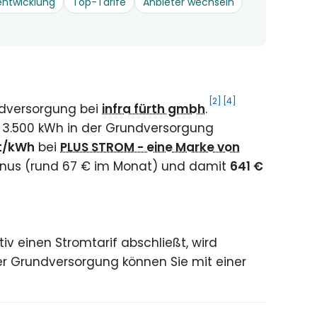
entwicklung
Top-Tarife
Anbieter wechseln
[2]
[4]
ndversorgung bei
infra fürth gmbh
.
 3.500 kWh in der Grundversorgung
ct/kWh
bei
PLUS STROM - eine Marke von
onus (rund 67 € im Monat) und damit
641 €
v einen Stromtarif abschließt, wird
r Grundversorgung können Sie mit einer