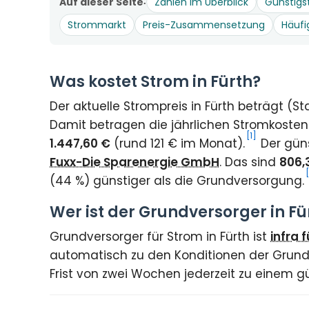
Auf dieser Seite
Zahlen im Überblick
Günstigs
Strommarkt
Preis-Zusammensetzung
Häufi
Was kostet Strom in Fürth?
Der aktuelle Strompreis in Fürth beträgt (S
Damit betragen die jährlichen Stromkosten
[1]
1.447,60 €
(rund 121 € im Monat).
Der güns
Fuxx-Die Sparenergie GmbH
. Das sind
806,
(44 %) günstiger als die Grundversorgung.
Wer ist der Grundversorger in Fü
Grundversorger für Strom in Fürth ist
infra 
automatisch zu den Konditionen der Grundv
Frist von zwei Wochen jederzeit zu einem g