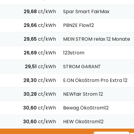
29,68
ct/kWh
Spar Smart FairMax
29,66
ct/kWh
PBNZE Flow12
29,65
ct/kWh
MEIN STROM relax 12 Monate
26,69
ct/kWh
123strom
29,51
ct/kWh
STROM GARANT
28,30
ct/kWh
E.ON ÖkoStrom Pro Extra 12
30,28
ct/kWh
NEWfair Strom 12
30,60
ct/kWh
Bewag ÖkoStrom12
30,60
ct/kWh
HEW ÖkoStrom12