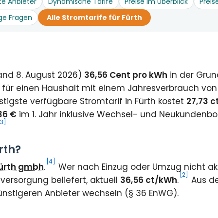
te Anbieter
Dynamische Tarife
Preise im Überblick
Preis
ge Fragen
Alle Stromtarife für Fürth
tand 8. August 2026)
36,56 Cent pro kWh
in der Gru
 für einen Haushalt mit einem Jahresverbrauch von
tigste verfügbare Stromtarif in Fürth kostet
27,73 
36 €
im 1. Jahr inklusive Wechsel- und Neukundenb
[3]
rth?
[4]
fürth gmbh
.
Wer nach Einzug oder Umzug nicht akti
[2]
ersorgung beliefert, aktuell
36,56 ct/kWh
.
Aus de
ünstigeren Anbieter wechseln (§ 36 EnWG).