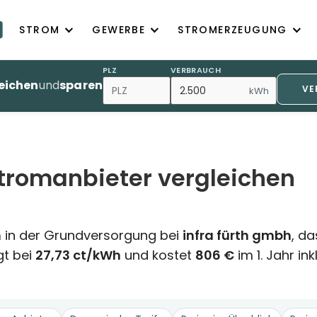
STROM
GEWERBE
STROMERZEUGUNG
PLZ
VERBRAUCH
eichen
und
sparen
VE
kWh
Stromanbieter vergleichen
h
in der Grundversorgung bei
infra fürth gmbh
, da
gt bei
27,73 ct/kWh
und kostet
806 €
im 1. Jahr i