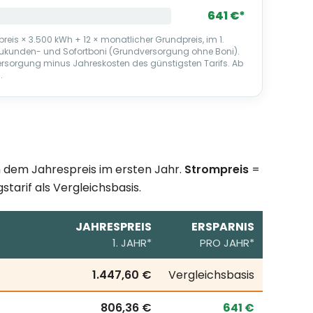
641 €*
reis × 3.500 kWh + 12 × monatlicher Grundpreis, im 1.
eukunden- und Sofortboni (Grundversorgung ohne Boni).
ersorgung minus Jahreskosten des günstigsten Tarifs. Ab
.
ch dem Jahrespreis im ersten Jahr.
Strompreis
=
starif als Vergleichsbasis.
JAHRESPREIS
ERSPARNIS
1. JAHR*
PRO JAHR*
sverbrauch; erste Zeile = örtlicher Grundversorgungstarif
1.447,60 €
Vergleichsbasis
806,36 €
641 €