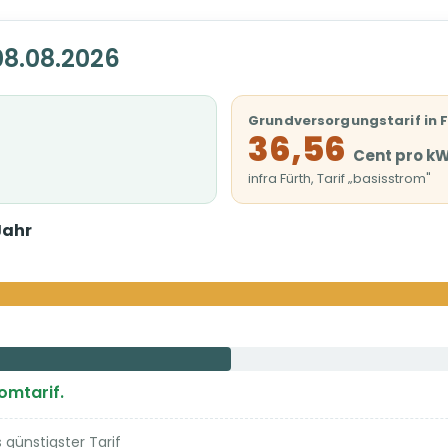
08.08.2026
Grundversorgungstarif in 
36,56
Cent pro k
infra Fürth, Tarif „basisstrom"
Jahr
romtarif.
günstigster Tarif