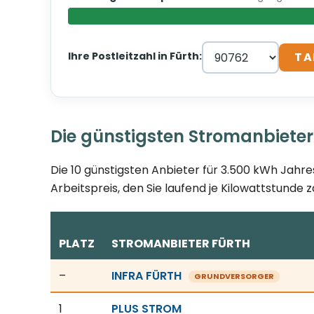
Ihre Postleitzahl in Fürth:
TA
Die günstigsten Stromanbieter
Die 10 günstigsten Anbieter für 3.500 kWh Jahre
Arbeitspreis, den Sie laufend je Kilowattstunde z
PLATZ
STROMANBIETER FÜRTH
Günstigste Stromanbieter in Fürth, Stand 08.08.2
–
INFRA FÜRTH
GRUNDVERSORGER
1
PLUS STROM