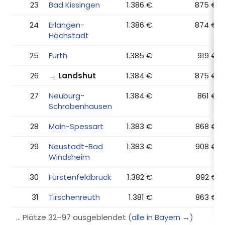
23
Bad Kissingen
1.386 €
875 €
24
Erlangen-
1.386 €
874 €
Höchstadt
25
Fürth
1.385 €
919 €
26
→ Landshut
1.384 €
875 €
27
Neuburg-
1.384 €
861 €
Schrobenhausen
28
Main-Spessart
1.383 €
868 €
29
Neustadt-Bad
1.383 €
908 €
Windsheim
30
Fürstenfeldbruck
1.382 €
892 €
31
Tirschenreuth
1.381 €
863 €
… Plätze 32–97 ausgeblendet (
alle in Bayern →
)