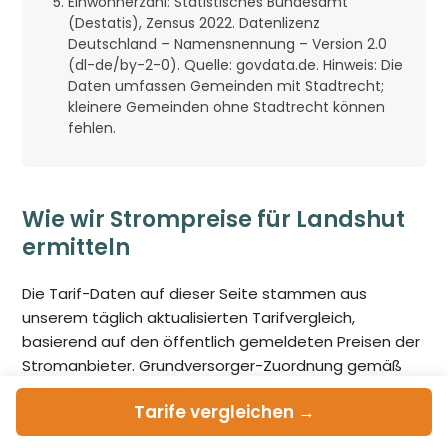
Einwohnerzahl: Statistisches Bundesamt
(Destatis), Zensus 2022. Datenlizenz
Deutschland – Namensnennung – Version 2.0
(dl-de/by-2-0). Quelle: govdata.de. Hinweis: Die
Daten umfassen Gemeinden mit Stadtrecht;
kleinere Gemeinden ohne Stadtrecht können
fehlen.
Wie wir Strompreise für Landshut
ermitteln
Die Tarif-Daten auf dieser Seite stammen aus
unserem täglich aktualisierten Tarifvergleich,
basierend auf den öffentlich gemeldeten Preisen der
Stromanbieter. Grundversorger-Zuordnung gemäß
Bundesnetzagentur
. Anzeigedatum:
8. August 2026
.
Tarife
vergleichen →
Strompreis-Snapshot dieser Seite:
27. Juli 2026
(Tarif-Daten werden monatlich aktualisiert, da sich