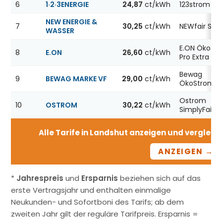
6
1·2·3ENERGIE
24,87
ct/kWh
123strom
NEW ENERGIE &
7
30,25
ct/kWh
NEWfair Str
WASSER
E.ON ÖkoSt
8
E.ON
26,60
ct/kWh
Pro Extra 12
Bewag
9
BEWAG MARKE VF
29,00
ct/kWh
ÖkoStrom12
Ostrom
10
OSTROM
30,22
ct/kWh
SimplyFair
Alle Tarife in Landshut anzeigen und vergleich
ANZEIGEN →
*
Jahrespreis
und
Ersparnis
beziehen sich auf das
erste Vertragsjahr und enthalten einmalige
Neukunden- und Sofortboni des Tarifs; ab dem
zweiten Jahr gilt der reguläre Tarifpreis. Ersparnis =