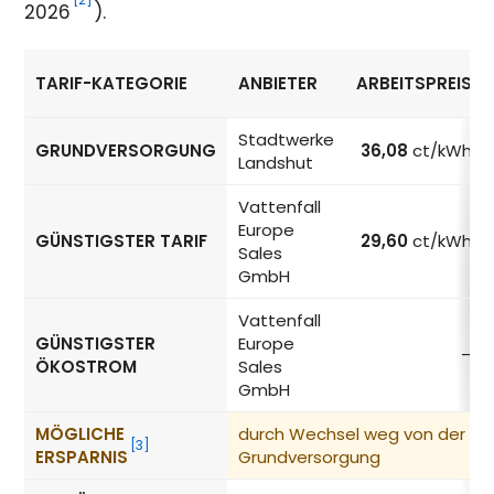
2026
).
TARIF-KATEGORIE
ANBIETER
ARBEITSPREIS
Strompreise in Landshut nach Tarif-Kategorie
Stadtwerke
GRUNDVERSORGUNG
36,08
ct/kWh
Landshut
Vattenfall
Europe
GÜNSTIGSTER TARIF
29,60
ct/kWh
Sales
GmbH
Vattenfall
GÜNSTIGSTER
Europe
–
ÖKOSTROM
Sales
GmbH
MÖGLICHE
durch Wechsel weg von der
[3]
ERSPARNIS
Grundversorgung