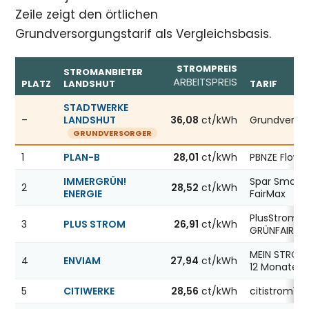
Zeile zeigt den örtlichen
Grundversorgungstarif als Vergleichsbasis.
STROMPREIS
STROMANBIETER
ARBEITSPREIS
PLATZ
LANDSHUT
TARIF
Günstigste Stromanbieter in Landshut, Stand 08.08.2026
STADTWERKE
–
LANDSHUT
36,08
ct/kWh
Grundverso
GRUNDVERSORGER
1
PLAN-B
28,01
ct/kWh
PBNZE Flow1
IMMERGRÜN!
Spar Smart
2
28,52
ct/kWh
ENERGIE
FairMax
PlusStrom
3
PLUS STROM
26,91
ct/kWh
GRÜNFAIR
MEIN STROM 
4
ENVIAM
27,94
ct/kWh
12 Monate
5
CITIWERKE
28,56
ct/kWh
citistrom12 