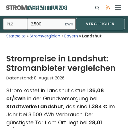
Zum
Inhalt
springen
kWh
VERGLEICHEN
Startseite
»
Stromvergleich
»
Bayern
»
Landshut
Strompreise in Landshut:
Stromanbieter vergleichen
Datenstand:
8. August 2026
Strom kostet in Landshut aktuell
36,08
ct/kWh
in der Grundversorgung bei
Stadtwerke Landshut
, das sind
1.384 €
im
Jahr bei 3.500 kWh Verbrauch. Der
günstigste Tarif am Ort liegt bei
28,01