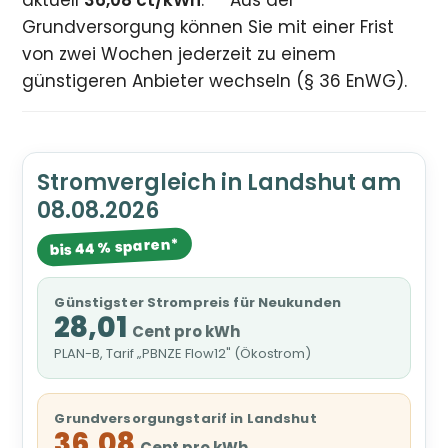
aktuell
36,08 ct/kWh
.
Aus der
Grundversorgung können Sie mit einer Frist
von zwei Wochen jederzeit zu einem
günstigeren Anbieter wechseln (§ 36 EnWG).
Stromvergleich in Landshut am
08.08.2026
bis 44 % sparen*
Günstigster Strompreis für Neukunden
28,01
Cent pro kWh
PLAN-B, Tarif „PBNZE Flow12" (Ökostrom)
Grundversorgungstarif in Landshut
36,08
Cent pro kWh