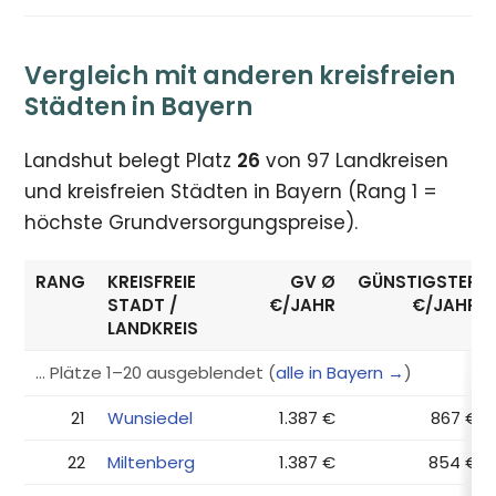
Vergleich mit anderen kreisfreien
Städten in Bayern
Landshut belegt Platz
26
von 97 Landkreisen
und kreisfreien Städten in Bayern (Rang 1 =
höchste Grundversorgungspreise).
RANG
KREISFREIE
GV Ø
GÜNSTIGSTER
STADT /
€/JAHR
€/JAHR
LANDKREIS
… Plätze 1–20 ausgeblendet (
alle in Bayern →
)
21
Wunsiedel
1.387 €
867 €
22
Miltenberg
1.387 €
854 €