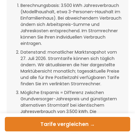
Berechnungsbasis: 3.500 kWh Jahresverbrauch
(Modellhaushalt, etwa 3-Personen-Haushalt im
Einfamilienhaus). Bei abweichendem Verbrauch
ändern sich Arbeitspreis-Summe und
Jahreskosten entsprechend. Im Stromrechner
können Sie Ihren individuellen Verbrauch
eintragen.
Datenstand: monatlicher Marktsnapshot vom
27. Juli 2026. Stromtarife können sich täglich
ändern. Wir aktualisieren die hier dargestellte
Marktübersicht monatlich; tagesaktuelle Preise
und alle für Ihre Postleitzahl verfügbaren Tarife
finden Sie im verlinkten Stromrechner.
Mögliche Ersparnis = Differenz zwischen
Grundversorger-Jahrespreis und günstigstem
alternativen Stromtarif bei identischem
Jahresverbrauch von 3.500 kWh. Die
tatsächliche Ersparnis im Einzelfall hängt vom
Tarife
vergleichen →
individuellen Verbrauch, dem gewählten Tarif,
eventuellen Bonuszahlungen, der