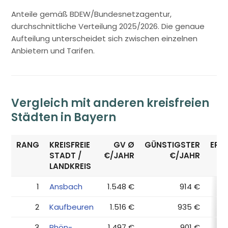
Anteile gemäß BDEW/Bundesnetzagentur,
durchschnittliche Verteilung 2025/2026. Die genaue
Aufteilung unterscheidet sich zwischen einzelnen
Anbietern und Tarifen.
Vergleich mit anderen kreisfreien
Städten in Bayern
RANG
KREISFREIE
GV Ø
GÜNSTIGSTER
ERS
STADT /
€/JAHR
€/JAHR
LANDKREIS
1
Ansbach
1.548 €
914 €
2
Kaufbeuren
1.516 €
935 €
3
Rhön-
1.497 €
901 €