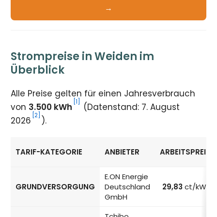
→
Strompreise in Weiden im
Überblick
Alle Preise gelten für einen Jahresverbrauch
[1]
von
3.500 kWh
(Datenstand: 7. August
[2]
2026
).
TARIF-KATEGORIE
ANBIETER
ARBEITSPREIS
Strompreise in Weiden nach Tarif-Kategorie
E.ON Energie
GRUNDVERSORGUNG
Deutschland
29,83
ct/kWh
GmbH
Tchibo