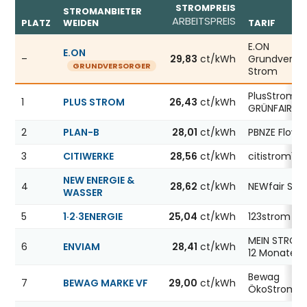
STROMPREIS
STROMANBIETER
ARBEITSPREIS
PLATZ
WEIDEN
TARIF
Günstigste Stromanbieter in Weiden, Stand 07.08.2026; 
E.ON
E.ON
–
29,83
ct/kWh
Grundverso
GRUNDVERSORGER
Strom
PlusStrom
1
PLUS STROM
26,43
ct/kWh
GRÜNFAIR
2
PLAN-B
28,01
ct/kWh
PBNZE Flow1
3
CITIWERKE
28,56
ct/kWh
citistrom12 
NEW ENERGIE &
4
28,62
ct/kWh
NEWfair Str
WASSER
5
1·2·3ENERGIE
25,04
ct/kWh
123strom
MEIN STROM 
6
ENVIAM
28,41
ct/kWh
12 Monate
Bewag
7
BEWAG MARKE VF
29,00
ct/kWh
ÖkoStrom12