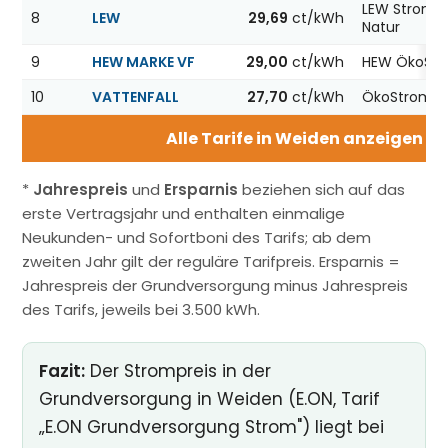
LEW Strom F
8
LEW
29,69
ct/kWh
Natur
9
HEW MARKE VF
29,00
ct/kWh
HEW ÖkoStr
10
VATTENFALL
27,70
ct/kWh
ÖkoStrom12
Alle Tarife in Weiden anzeigen u
*
Jahrespreis
und
Ersparnis
beziehen sich auf das
erste Vertragsjahr und enthalten einmalige
Neukunden- und Sofortboni des Tarifs; ab dem
zweiten Jahr gilt der reguläre Tarifpreis. Ersparnis =
Jahrespreis der Grundversorgung minus Jahrespreis
des Tarifs, jeweils bei 3.500 kWh.
Fazit:
Der Strompreis in der
Grundversorgung in Weiden (E.ON, Tarif
„E.ON Grundversorgung Strom") liegt bei