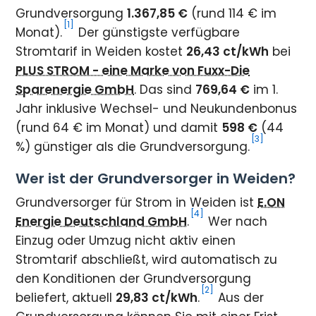
Grundversorgung
1.367,85 €
(rund 114 € im
[1]
Monat).
Der günstigste verfügbare
Stromtarif in Weiden kostet
26,43 ct/kWh
bei
PLUS STROM - eine Marke von Fuxx-Die
Sparenergie GmbH
. Das sind
769,64 €
im 1.
Jahr inklusive Wechsel- und Neukundenbonus
(rund 64 € im Monat) und damit
598 €
(44
[3]
%) günstiger als die Grundversorgung.
Wer ist der Grundversorger in Weiden?
Grundversorger für Strom in Weiden ist
E.ON
[4]
Energie Deutschland GmbH
.
Wer nach
Einzug oder Umzug nicht aktiv einen
Stromtarif abschließt, wird automatisch zu
den Konditionen der Grundversorgung
[2]
beliefert, aktuell
29,83 ct/kWh
.
Aus der