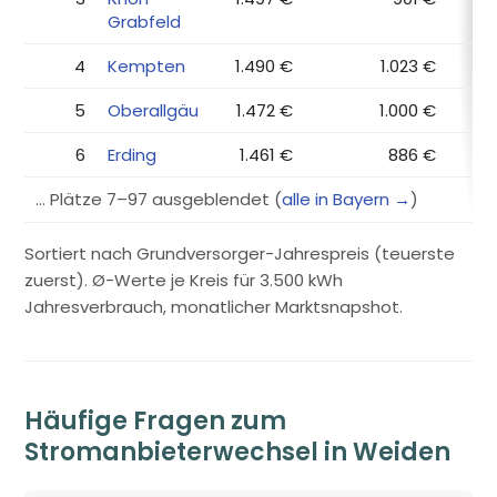
Grabfeld
4
Kempten
1.490 €
1.023 €
5
Oberallgäu
1.472 €
1.000 €
6
Erding
1.461 €
886 €
… Plätze 7–97 ausgeblendet (
alle in Bayern →
)
Sortiert nach Grundversorger-Jahrespreis (teuerste
zuerst). Ø-Werte je Kreis für 3.500 kWh
Jahresverbrauch, monatlicher Marktsnapshot.
Häufige Fragen zum
Stromanbieterwechsel in Weiden