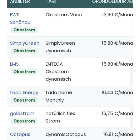
ANBIETER
TARIF
GRUNDGEBÜHR AB*
EWS
Ökostrom Vario
13,90 €/Monat
Schönau
Ökostrom
SimplyGreen
SimplyGreen
15,80 €/Monat
dynamisch
Ökostrom
EMS
ENTEGA
15,80 €/Monat
Ökostrom
Ökostrom
dynamisch
tado Energy
tado home
16,44 €/Monat
Monthly
Ökostrom
goldstrom
natürlich flex
16,75 €/Monat
Strom
Ökostrom
Octopus
dynamicOctopus
16,81 €/Monat