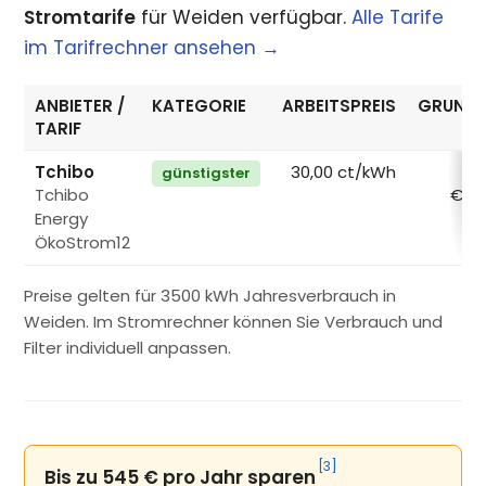
Stromtarife
für Weiden verfügbar.
Alle Tarife
im Tarifrechner ansehen →
ANBIETER /
KATEGORIE
ARBEITSPREIS
GRUNDP
TARIF
Tchibo
30,00 ct/kWh
günstigster
Tchibo
€/M
Energy
ÖkoStrom12
Preise gelten für 3500 kWh Jahresverbrauch in
Weiden. Im Stromrechner können Sie Verbrauch und
Filter individuell anpassen.
[3]
Bis zu 545 € pro Jahr sparen