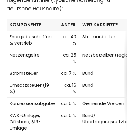
folgende Anteile (typische Aufteilung für
deutsche Haushalte):
KOMPONENTE
ANTEIL
WER KASSIERT?
Energiebeschaffung
ca. 40
Stromanbieter
& Vertrieb
%
Netzentgelte
ca. 25
Netzbetreiber (regiona
%
Stromsteuer
ca. 7 %
Bund
Umsatzsteuer (19
ca. 16
Bund
%)
%
Konzessionsabgabe
ca. 6 %
Gemeinde Weiden
KWK-Umlage,
ca. 6 %
Bund/
Offshore, §19-
Übertragungsnetzbetr
Umlage