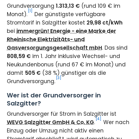
Grundversorgung
1.313,13 €
(rund 109 € im
[1]
Monat).
Der günstigste verfügbare
Stromtarif in Salzgitter kostet
29,98 ct/kWh
bei
immergrün! Energie - eine Marke der
Rheinische Elektrizitäts- und
Gasversorgungsgesellschaft mbH
. Das sind
808,59 €
im 1. Jahr inklusive Wechsel- und
Neukundenbonus (rund 67 € im Monat) und
damit
505 €
(38 %) günstiger als die
[3]
Grundversorgung.
Wer ist der Grundversorger in
Salzgitter?
Grundversorger für Strom in Salzgitter ist
[4]
WEVG Salzgitter GmbH & Co. KG
.
Wer nach
Einzug oder Umzug nicht aktiv einen