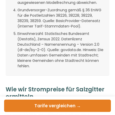
ausgewiesenen Modellrechnung abweichen.
Grundversorger-Zuordnung gemäß § 36 EnWG
für die Postleitzahlen 38226, 38228, 38229,
38239, 38259. Quelle: BasicProvider-Datensatz
(interner Tarif-Stammdaten-Pool).
Einwohnerzahl: Statistisches Bundesamt
(Destatis), Zensus 2022. Datenlizenz
Deutschland – Namensnennung – Version 2.0
(dl-de/by-2-0). Quelle: govdata.de. Hinweis: Die
Daten umfassen Gemeinden mit Stadtrecht;
kleinere Gemeinden ohne Stadtrecht können
fehlen.
Wie wir Strompreise für Salzgitter
ermitteln
Tarife
vergleichen →
Die Tarif-Daten auf dieser Seite stammen aus
unserem täglich aktualisierten Tarifvergleich,