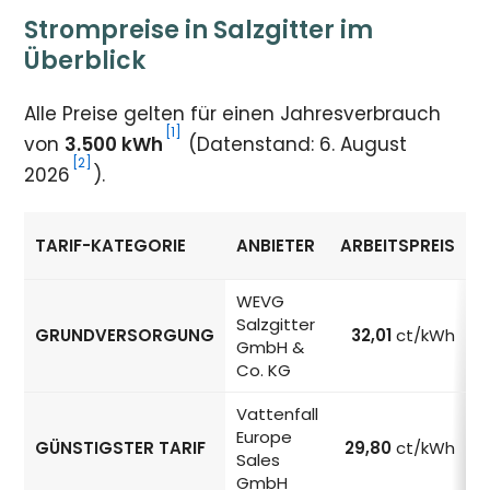
Strompreise in Salzgitter im
Überblick
Alle Preise gelten für einen Jahresverbrauch
[1]
von
3.500 kWh
(Datenstand: 6. August
[2]
2026
).
TARIF-KATEGORIE
ANBIETER
ARBEITSPREIS
Strompreise in Salzgitter nach Tarif-Kategorie
WEVG
Salzgitter
GRUNDVERSORGUNG
32,01
ct/kWh
GmbH &
Co. KG
Vattenfall
Europe
GÜNSTIGSTER TARIF
29,80
ct/kWh
Sales
GmbH