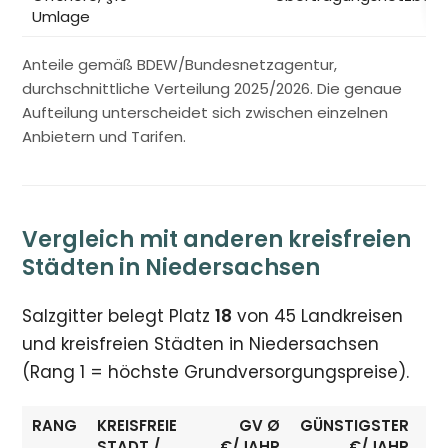
Umlage
Anteile gemäß BDEW/Bundesnetzagentur,
durchschnittliche Verteilung 2025/2026. Die genaue
Aufteilung unterscheidet sich zwischen einzelnen
Anbietern und Tarifen.
Vergleich mit anderen kreisfreien
Städten in Niedersachsen
Salzgitter belegt Platz
18
von 45 Landkreisen
und kreisfreien Städten in Niedersachsen
(Rang 1 = höchste Grundversorgungspreise).
RANG
KREISFREIE
GV Ø
GÜNSTIGSTER
E
STADT /
€/JAHR
€/JAHR