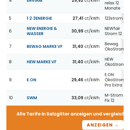
4
ENVIAM
29,92
ct/kWh
relax 12
Monate
5
1·2·3ENERGIE
27,41
ct/kWh
123strom
NEW ENERGIE &
NEWfair
6
30,99
ct/kWh
WASSER
Strom 12
Bewag
7
BEWAG MARKE VF
31,40
ct/kWh
ÖkoStrom12
HEW
8
HEW MARKE VF
31,40
ct/kWh
ÖkoStrom12
E.ON
9
E.ON
29,46
ct/kWh
ÖkoStrom
Pro Extra 12
M-Strom
10
SWM
33,09
ct/kWh
Fix 12
Alle Tarife in Salzgitter anzeigen und vergleichen
ANZEIGEN →