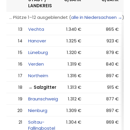
LANDKREIS
… Plätze 1–12 ausgeblendet (
alle in Niedersachsen →
)
13
Vechta
1.340 €
865 €
14
Hanover
1.325 €
923 €
15
Lüneburg
1.320 €
879 €
16
Verden
1.319 €
840 €
17
Northeim
1.316 €
897 €
18
→ Salzgitter
1.313 €
915 €
19
Braunschweig
1.312 €
877 €
20
Nienburg
1.309 €
897 €
21
Soltau-
1.304 €
869 €
Fallingbostel