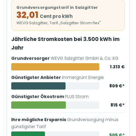
Grundversorgungstarif in Salzgitter
32,01
Cent pro kWh
WEVG Salzgitter, Tarif „Salzgitter Strom flex"
Jährliche Stromkosten bei 3.500 kWh im
Jahr
Grundversorger
WEVG Salzgitter GmbH & Co. KG
1.313 €
Günstigster Anbieter
immergrün! Energie
809 €*
Günstigster Ökostrom
PLUS Strom
815 €*
Ihre mögliche Ersparnis
Grundversorgung minus
günstigster Tarif
505 €*