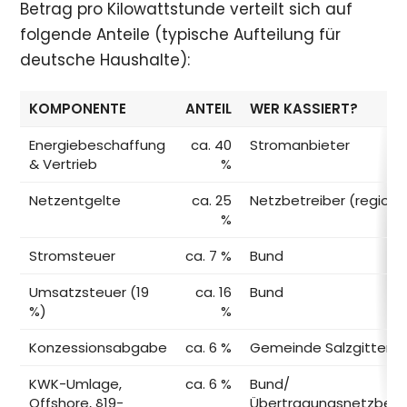
Betrag pro Kilowattstunde verteilt sich auf
folgende Anteile (typische Aufteilung für
deutsche Haushalte):
KOMPONENTE
ANTEIL
WER KASSIERT?
Energiebeschaffung
ca. 40
Stromanbieter
& Vertrieb
%
Netzentgelte
ca. 25
Netzbetreiber (regiona
%
Stromsteuer
ca. 7 %
Bund
Umsatzsteuer (19
ca. 16
Bund
%)
%
Konzessionsabgabe
ca. 6 %
Gemeinde Salzgitter
KWK-Umlage,
ca. 6 %
Bund/
Offshore, §19-
Übertragungsnetzbetr