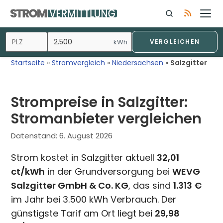
Zum
Inhalt
springen
kWh
VERGLEICHEN
Startseite
»
Stromvergleich
»
Niedersachsen
»
Salzgitter
Strompreise in Salzgitter:
Stromanbieter vergleichen
Datenstand:
6. August 2026
Strom kostet in Salzgitter aktuell
32,01
ct/kWh
in der Grundversorgung bei
WEVG
Salzgitter GmbH & Co. KG
, das sind
1.313 €
im Jahr bei 3.500 kWh Verbrauch. Der
günstigste Tarif am Ort liegt bei
29,98