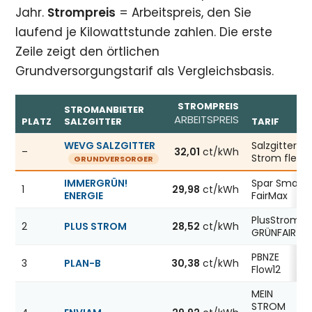
Jahr.
Strompreis
= Arbeitspreis, den Sie
laufend je Kilowattstunde zahlen. Die erste
Zeile zeigt den örtlichen
Grundversorgungstarif als Vergleichsbasis.
STROMPREIS
STROMANBIETER
ARBEITSPREIS
PLATZ
SALZGITTER
TARIF
Günstigste Stromanbieter in Salzgitter, Stand 06.08.20
WEVG SALZGITTER
Salzgitter
–
32,01
ct/kWh
Strom flex
GRUNDVERSORGER
IMMERGRÜN!
Spar Smart
1
29,98
ct/kWh
ENERGIE
FairMax
PlusStrom
2
PLUS STROM
28,52
ct/kWh
GRÜNFAIR
PBNZE
3
PLAN-B
30,38
ct/kWh
Flow12
MEIN
STROM