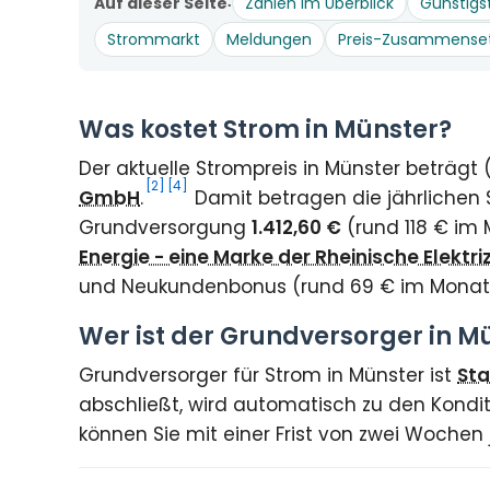
Auf dieser Seite
Zahlen im Überblick
Günstigs
Strommarkt
Meldungen
Preis-Zusammense
Was kostet Strom in Münster?
Der aktuelle Strompreis in Münster beträgt
[2]
[4]
GmbH
.
Damit betragen die jährlichen 
Grundversorgung
1.412,60 €
(rund 118 € im 
Energie - eine Marke der Rheinische Elekt
und Neukundenbonus (rund 69 € im Mona
Wer ist der Grundversorger in M
Grundversorger für Strom in Münster ist
St
abschließt, wird automatisch zu den Kondit
können Sie mit einer Frist von zwei Wochen