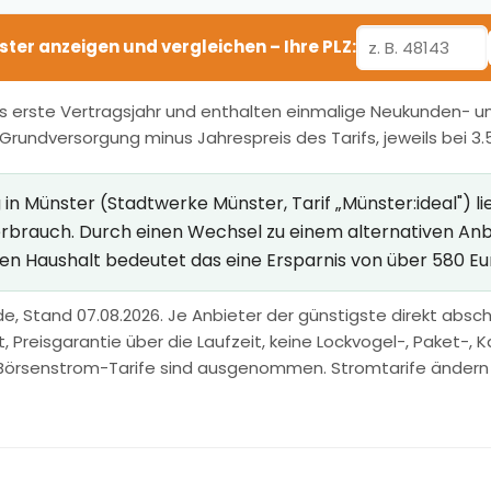
nster anzeigen und vergleichen – Ihre PLZ:
s erste Vertragsjahr und enthalten einmalige Neukunden- und
r Grundversorgung minus Jahrespreis des Tarifs, jeweils bei 3
n Münster (Stadtwerke Münster, Tarif „Münster:ideal") lie
Verbrauch. Durch einen Wechsel zu einem alternativen An
inen Haushalt bedeutet das eine Ersparnis von über 580 Eu
e, Stand 07.08.2026. Je Anbieter der günstigste direkt abschl
Preisgarantie über die Laufzeit, keine Lockvogel-, Paket-, Ka
Börsenstrom-Tarife sind ausgenommen. Stromtarife ändern sic