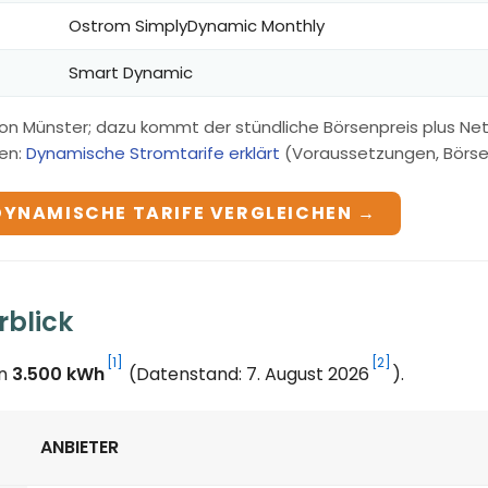
Ostrom SimplyDynamic Monthly
Smart Dynamic
von Münster; dazu kommt der stündliche Börsenpreis plus Ne
en:
Dynamische Stromtarife erklärt
(Voraussetzungen, Börsenp
DYNAMISCHE TARIFE VERGLEICHEN →
rblick
[1]
[2]
on
3.500 kWh
(Datenstand: 7. August 2026
).
ANBIETER