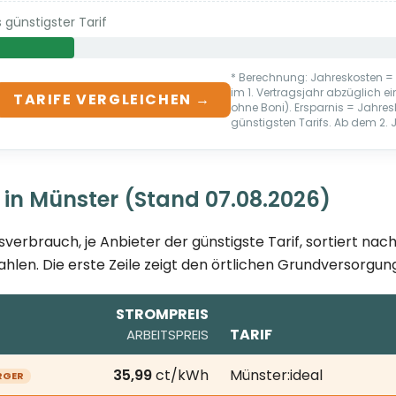
günstigster Tarif
* Berechnung: Jahreskosten = A
im 1. Vertragsjahr abzüglich
TARIFE VERGLEICHEN →
ohne Boni). Ersparnis = Jahr
günstigsten Tarifs. Ab dem 2. Ja
 in Münster (Stand 07.08.2026)
sverbrauch, je Anbieter der günstigste Tarif, sortiert na
ahlen. Die erste Zeile zeigt den örtlichen Grundversorgung
STROMPREIS
TARIF
ARBEITSPREIS
8.2026; je Anbieter der günstigste Tarif bei 3.500 kWh Ja
35,99
ct/kWh
Münster:ideal
RGER