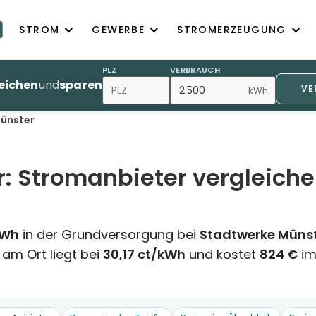
STROM
GEWERBE
STROMERZEUGUNG
PLZ
VERBRAUCH
eichen
und
sparen
VE
kWh
ünster
r: Stromanbieter vergleich
kWh
in der Grundversorgung bei
Stadtwerke Müns
 am Ort liegt bei
30,17 ct/kWh
und kostet
824 €
im