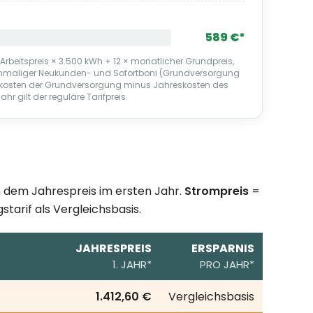
589 €*
rbeitspreis × 3.500 kWh + 12 × monatlicher Grundpreis,
 einmaliger Neukunden- und Sofortboni (Grundversorgung
eskosten der Grundversorgung minus Jahreskosten des
hr gilt der reguläre Tarifpreis.
ch dem Jahrespreis im ersten Jahr.
Strompreis
=
starif als Vergleichsbasis.
JAHRESPREIS
ERSPARNIS
1. JAHR*
PRO JAHR*
hresverbrauch; erste Zeile = örtlicher Grundversorgungsta
1.412,60 €
Vergleichsbasis