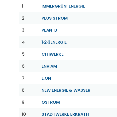
1
IMMERGRÜN! ENERGIE
2
PLUS STROM
3
PLAN-B
4
1·2·3ENERGIE
5
CITIWERKE
6
ENVIAM
7
E.ON
8
NEW ENERGIE & WASSER
9
OSTROM
10
STADTWERKE ERKRATH