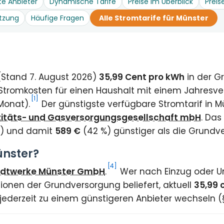
te Anbieter
Dynamische Tarife
Preise im Überblick
Preis
tzung
Häufige Fragen
Alle Stromtarife für Münster
 (Stand 7. August 2026)
35,99 Cent pro kWh
in der G
Stromkosten für einen Haushalt mit einem Jahresve
[1]
Monat).
Der günstigste verfügbare Stromtarif in M
rizitäts- und Gasversorgungsgesellschaft mbH
. Das
t) und damit
589 €
(42 %) günstiger als die Grundv
ünster?
[4]
adtwerke Münster GmbH
.
Wer nach Einzug oder Um
ionen der Grundversorgung beliefert, aktuell
35,99 
 jederzeit zu einem günstigeren Anbieter wechseln 