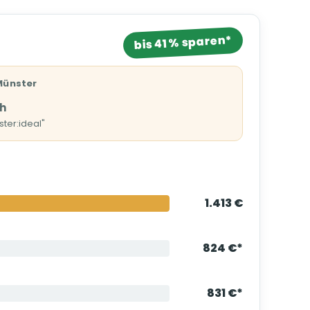
bis 41 % sparen*
Münster
h
ster:ideal"
1.413 €
824 €*
831 €*