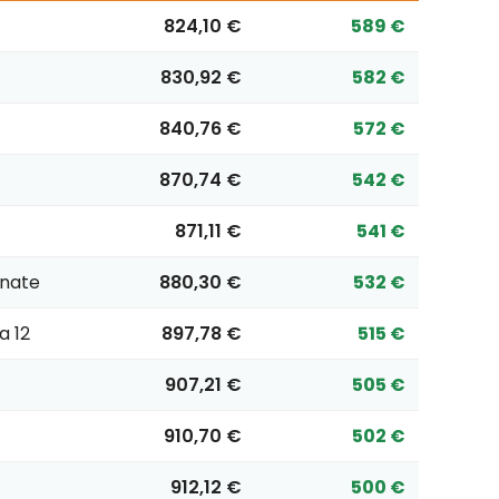
824,10 €
589 €
830,92 €
582 €
840,76 €
572 €
870,74 €
542 €
871,11 €
541 €
onate
880,30 €
532 €
a 12
897,78 €
515 €
907,21 €
505 €
910,70 €
502 €
912,12 €
500 €