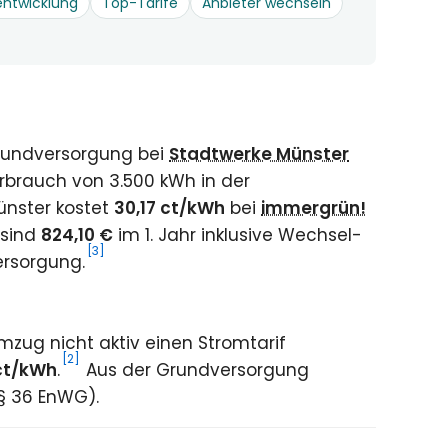
entwicklung
Top-Tarife
Anbieter wechseln
rundversorgung bei
Stadtwerke Münster
rbrauch von 3.500 kWh in der
ünster kostet
30,17 ct/kWh
bei
immergrün!
 sind
824,10 €
im 1. Jahr inklusive Wechsel-
[3]
ersorgung.
zug nicht aktiv einen Stromtarif
[2]
ct/kWh
.
Aus der Grundversorgung
(§ 36 EnWG).