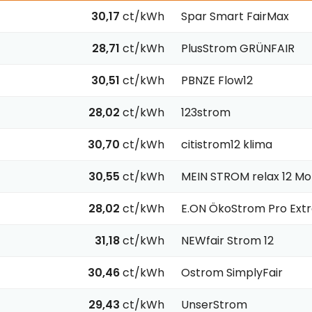
30,17
ct/kWh
Spar Smart FairMax
28,71
ct/kWh
PlusStrom GRÜNFAIR
30,51
ct/kWh
PBNZE Flow12
28,02
ct/kWh
123strom
30,70
ct/kWh
citistrom12 klima
30,55
ct/kWh
MEIN STROM relax 12 M
28,02
ct/kWh
E.ON ÖkoStrom Pro Extr
31,18
ct/kWh
NEWfair Strom 12
30,46
ct/kWh
Ostrom SimplyFair
29,43
ct/kWh
UnserStrom