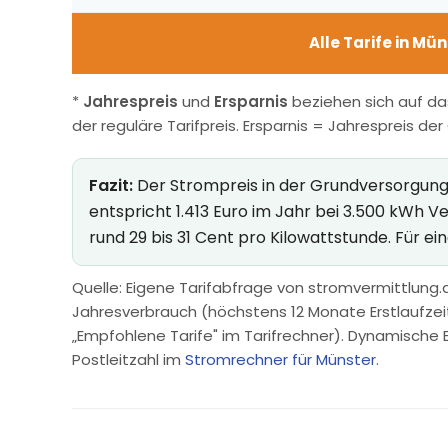
Alle Tarife in Mü
*
Jahrespreis
und
Ersparnis
beziehen sich auf da
der reguläre Tarifpreis. Ersparnis = Jahrespreis de
Fazit:
Der Strompreis in der Grundversorgung i
entspricht 1.413 Euro im Jahr bei 3.500 kWh 
rund 29 bis 31 Cent pro Kilowattstunde. Für e
Quelle: Eigene Tarifabfrage von stromvermittlung.d
Jahresverbrauch (höchstens 12 Monate Erstlaufzeit, 
„Empfohlene Tarife" im Tarifrechner). Dynamische 
Postleitzahl im
Stromrechner für Münster
.