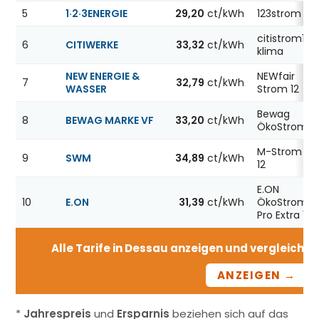
5
1·2·3ENERGIE
29,20
ct/kWh
123strom
citistrom12
6
CITIWERKE
33,32
ct/kWh
klima
NEW ENERGIE &
NEWfair
7
32,79
ct/kWh
WASSER
Strom 12
Bewag
8
BEWAG MARKE VF
33,20
ct/kWh
ÖkoStrom12
M-Strom Fix
9
SWM
34,89
ct/kWh
12
E.ON
10
E.ON
31,39
ct/kWh
ÖkoStrom
Pro Extra 12
Alle Tarife in Dessau anzeigen und vergleichen 
ANZEIGEN →
*
Jahrespreis
und
Ersparnis
beziehen sich auf das