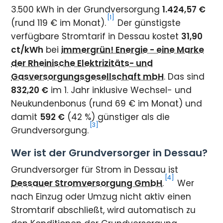
3.500 kWh in der Grundversorgung
1.424,57 €
[1]
(rund 119 € im Monat).
Der günstigste
verfügbare Stromtarif in Dessau kostet
31,90
ct/kWh
bei
immergrün! Energie - eine Marke
der Rheinische Elektrizitäts- und
Gasversorgungsgesellschaft mbH
. Das sind
832,20 €
im 1. Jahr inklusive Wechsel- und
Neukundenbonus (rund 69 € im Monat) und
damit
592 €
(42 %) günstiger als die
[3]
Grundversorgung.
Wer ist der Grundversorger in Dessau?
Grundversorger für Strom in Dessau ist
[4]
Dessauer Stromversorgung GmbH
.
Wer
nach Einzug oder Umzug nicht aktiv einen
Stromtarif abschließt, wird automatisch zu