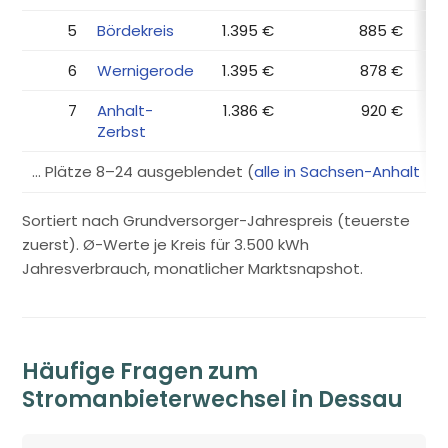
5
Bördekreis
1.395 €
885 €
6
Wernigerode
1.395 €
878 €
7
Anhalt-
1.386 €
920 €
Zerbst
… Plätze 8–24 ausgeblendet (
alle in Sachsen-Anhalt →
)
Sortiert nach Grundversorger-Jahrespreis (teuerste
zuerst). Ø-Werte je Kreis für 3.500 kWh
Jahresverbrauch, monatlicher Marktsnapshot.
Häufige Fragen zum
Stromanbieterwechsel in Dessau