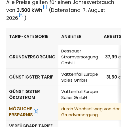
Alle Preise gelten für einen Jahresverbrauch
[1]
von
3.500 kWh
(Datenstand: 7. August
[2]
2026
).
TARIF-KATEGORIE
ANBIETER
ARBEITSPR
Strompreise in Dessau nach Tarif-Kategorie
Dessauer
GRUNDVERSORGUNG
Stromversorgung
37,99
ct/
GmbH
Vattenfall Europe
GÜNSTIGSTER TARIF
31,60
ct/
Sales GmbH
GÜNSTIGSTER
Vattenfall Europe
ÖKOSTROM
Sales GmbH
MÖGLICHE
durch Wechsel weg von der
[3]
ERSPARNIS
Grundversorgung
VERFÜGBARE TARIFE