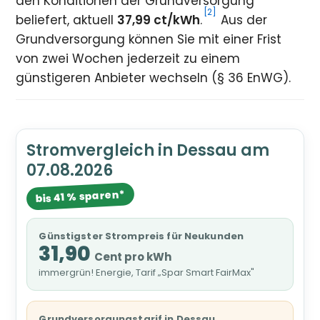
den Konditionen der Grundversorgung
[2]
beliefert, aktuell
37,99 ct/kWh
.
Aus der
Grundversorgung können Sie mit einer Frist
von zwei Wochen jederzeit zu einem
günstigeren Anbieter wechseln (§ 36 EnWG).
Stromvergleich in Dessau am
07.08.2026
bis 41 % sparen*
Günstigster Strompreis für Neukunden
31,90
Cent pro kWh
immergrün! Energie, Tarif „Spar Smart FairMax"
Grundversorgungstarif in Dessau