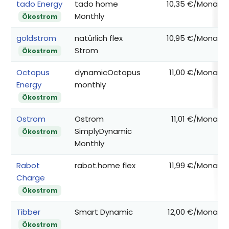
tado Energy
tado home
10,35 €/Monat
Monthly
Ökostrom
goldstrom
natürlich flex
10,95 €/Monat
Strom
Ökostrom
Octopus
dynamicOctopus
11,00 €/Monat
Energy
monthly
Ökostrom
Ostrom
Ostrom
11,01 €/Monat
SimplyDynamic
Ökostrom
Monthly
Rabot
rabot.home flex
11,99 €/Monat
Charge
Ökostrom
Tibber
Smart Dynamic
12,00 €/Monat
Ökostrom