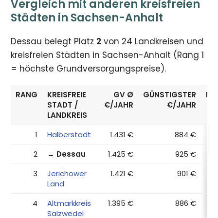
Vergleich mit anderen kreisfreien
Städten in Sachsen-Anhalt
Dessau belegt Platz
2
von 24 Landkreisen und
kreisfreien Städten in Sachsen-Anhalt (Rang 1
= höchste Grundversorgungspreise).
RANG
KREISFREIE
GV Ø
GÜNSTIGSTER
ER
STADT /
€/JAHR
€/JAHR
LANDKREIS
1
Halberstadt
1.431 €
884 €
2
→ Dessau
1.425 €
925 €
3
Jerichower
1.421 €
901 €
Land
4
Altmarkkreis
1.395 €
886 €
Salzwedel