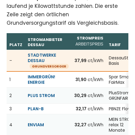
laufend je Kilowattstunde zahlen. Die erste
Zeile zeigt den örtlichen
Grundversorgungstarif als Vergleichsbasis.
STROMPREIS
STROMANBIETER
ARBEITSPREIS
PLATZ
DESSAU
TARIF
Günstigste Stromanbieter in Dessau, Stand 07.08.2026; 
STADTWERKE
DessauStro
–
DESSAU
37,99
ct/kWh
Basis
GRUNDVERSORGER
IMMERGRÜN!
Spar Smart
1
31,90
ct/kWh
ENERGIE
FairMax
PlusStrom
2
PLUS STROM
30,29
ct/kWh
GRÜNFAIR
3
PLAN-B
32,17
ct/kWh
PBNZE Flow12
MEIN STROM
4
ENVIAM
32,27
ct/kWh
relax 12
Monate