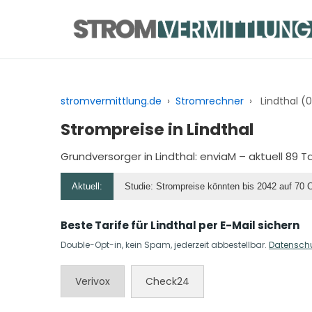
Zum
Inhalt
springen
stromvermittlung.de
›
Stromrechner
›
Lindthal (
Strompreise in Lindthal
Grundversorger in Lindthal:
enviaM
– aktuell 89 T
Aktuell:
Studie: Strompreise könnten bis 2042 auf 70 
Beste Tarife für Lindthal per E-Mail sichern
Double-Opt-in, kein Spam, jederzeit abbestellbar.
Datensch
Verivox
Check24