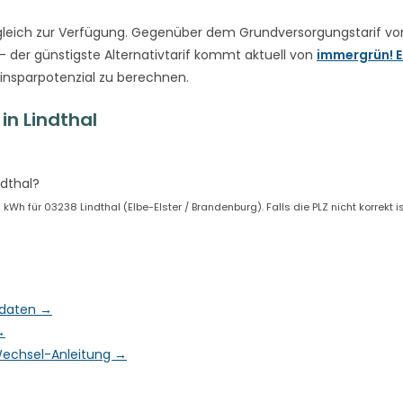
leich zur Verfügung. Gegenüber dem Grundversorgungstarif vo
– der günstigste Alternativtarif kommt aktuell von
immergrün! E
Einsparpotenzial zu berechnen.
n Lindthal
ndthal?
h für 03238 Lindthal (Elbe-Elster / Brandenburg). Falls die PLZ nicht korrekt i
ktdaten →
→
& Wechsel-Anleitung →