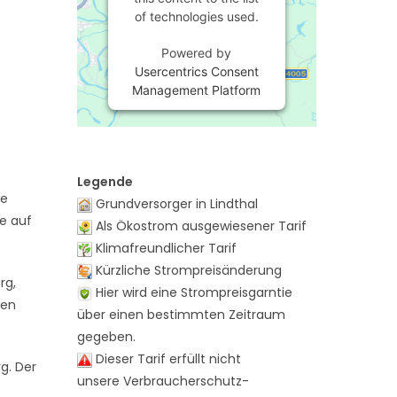
of technologies used.
Powered by
Usercentrics Consent
Management Platform
Legende
ie
Grundversorger in Lindthal
te auf
Als Ökostrom ausgewiesener Tarif
Klimafreundlicher Tarif
Kürzliche Strompreisänderung
rg,
Hier wird eine Strompreisgarntie
hen
über einen bestimmten Zeitraum
gegeben.
Dieser Tarif erfüllt nicht
g. Der
unsere Verbraucherschutz-