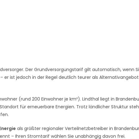
versorger. Der Grundversorgungstarif gilt automatisch, wenn S
er ist jedoch in der Regel deutlich teurer als Alternativangebo
Einwohner (rund 200 Einwohner je km²). Lindthal liegt in Brandenbu
andort für erneuerbare Energien. Trotz ländlicher Struktur ste
ffen.
 Energie
als größter regionaler Verteilnetzbetreiber in Brandenbur
rennt – Ihren Stromtarif wählen Sie unabhängig davon frei.