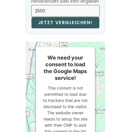
Personenzahl oder kWh angeben
JETZT VERGLEICHEN!
We need your
consent to load
the Google Maps
service!
This content is not
permitted to load due
to trackers that are not
disclosed to the visitor.
The website owner
needs to setup the site
with their CMP to add
this content to the list