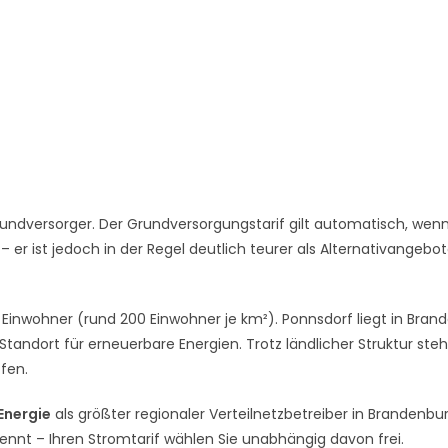
undversorger. Der Grundversorgungstarif gilt automatisch, wenn
er ist jedoch in der Regel deutlich teurer als Alternativangebo
6 Einwohner (rund 200 Einwohner je km²). Ponnsdorf liegt in Bran
andort für erneuerbare Energien. Trotz ländlicher Struktur ste
ffen.
 Energie
als größter regionaler Verteilnetzbetreiber in Brandenbur
rennt – Ihren Stromtarif wählen Sie unabhängig davon frei.