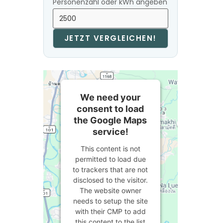
Personenzahl oder kWh angeben
JETZT VERGLEICHEN!
We need your
consent to load
the Google Maps
service!
This content is not
permitted to load due
to trackers that are not
disclosed to the visitor.
The website owner
needs to setup the site
with their CMP to add
this content to the list