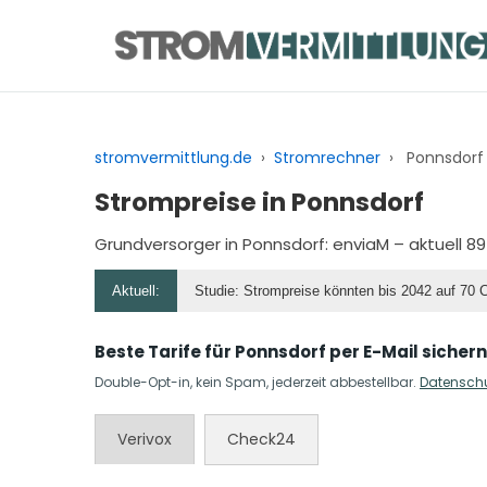
Zum
Inhalt
springen
stromvermittlung.de
›
Stromrechner
›
Ponnsdorf
Strompreise in Ponnsdorf
Grundversorger in Ponnsdorf:
enviaM
– aktuell 8
Aktuell:
Studie: Strompreise könnten bis 2042 auf 70 
Beste Tarife für Ponnsdorf per E-Mail sichern
Double-Opt-in, kein Spam, jederzeit abbestellbar.
Datensch
Verivox
Check24