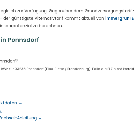
rgleich zur Verfügung. Gegenüber dem Grundversorgungstarif
– der günstigste Alternativtarif kommt aktuell von
immergrün! E
Einsparpotenzial zu berechnen.
in Ponnsdorf
onnsdorf?
h für 03238 Ponnsdorf (Elbe-Elster / Brandenburg). Falls die PLZ nicht korrekt 
arktdaten →
→
& Wechsel-Anleitung →