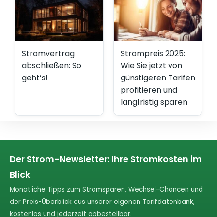
Stromvertrag
Strompreis 2025:
abschließen: So
Wie Sie jetzt von
geht’s!
günstigeren Tarifen
profitieren und
langfristig sparen
Der Strom-Newsletter: Ihre Stromkosten im
Blick
Monatliche Tipps zum Stromsparen, Wechsel-Chancen und
der Preis-Überblick aus unserer eigenen Tarifdatenbank,
kostenlos und jederzeit abbestellbar.