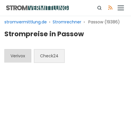
Zum
Inhalt
springen
stromvermittlung.de
›
Stromrechner
›
Passow (19386)
Strompreise in Passow
Verivox
Check24