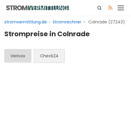
Zum
Inhalt
springen
stromvermittlung.de
›
Stromrechner
›
Colnrade (27243)
Strompreise in Colnrade
Verivox
Check24