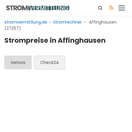
Zum
Inhalt
springen
stromvermittlung.de
›
Stromrechner
›
Affinghausen
(27257)
Strompreise in Affinghausen
Verivox
Check24