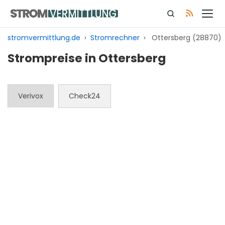
Zum
Inhalt
springen
stromvermittlung.de
›
Stromrechner
›
Ottersberg (28870)
Strompreise in Ottersberg
Verivox
Check24