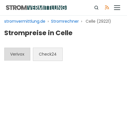
Zum
Inhalt
springen
stromvermittlung.de
›
Stromrechner
›
Celle (29221)
Strompreise in Celle
Verivox
Check24