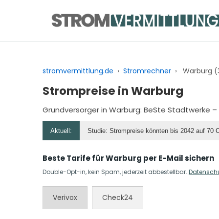
Zum
Inhalt
springen
stromvermittlung.de
›
Stromrechner
›
Warburg (
Strompreise in Warburg
Grundversorger in Warburg:
BeSte Stadtwerke
– 
Aktuell:
Studie: Strompreise könnten bis 2042 auf 70 
Beste Tarife für Warburg per E-Mail sichern
Double-Opt-in, kein Spam, jederzeit abbestellbar.
Datensch
Verivox
Check24