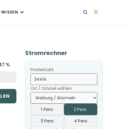
WISSEN
Stromrechner
47 %
.
Postleitzahl:
Ort / Ortsteil wählen:
ILEN
1 Pers.
2 Pers.
3 Pers
4 Pers