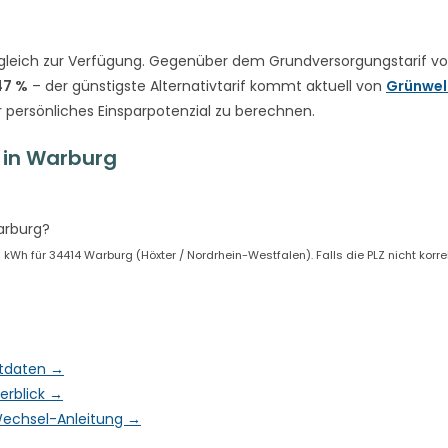
gleich zur Verfügung. Gegenüber dem Grundversorgungstarif v
47 %
– der günstigste Alternativtarif kommt aktuell von
Grünwel
r persönliches Einsparpotenzial zu berechnen.
 in Warburg
arburg?
h für 34414 Warburg (Höxter / Nordrhein-Westfalen). Falls die PLZ nicht korrekt
ktdaten →
erblick →
& Wechsel-Anleitung →