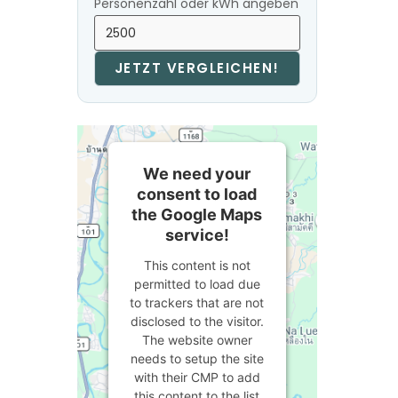
Personenzahl oder kWh angeben
JETZT VERGLEICHEN!
We need your
consent to load
the Google Maps
service!
This content is not
permitted to load due
to trackers that are not
disclosed to the visitor.
The website owner
needs to setup the site
with their CMP to add
this content to the list