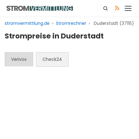
Zum
Inhalt
springen
stromvermittlung.de
›
Stromrechner
›
Duderstadt (37115)
Strompreise in Duderstadt
Verivox
Check24