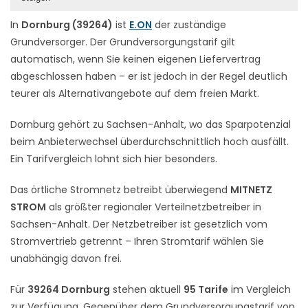
In
Dornburg (39264)
ist
E.ON
der zuständige
Grundversorger. Der Grundversorgungstarif gilt
automatisch, wenn Sie keinen eigenen Liefervertrag
abgeschlossen haben – er ist jedoch in der Regel deutlich
teurer als Alternativangebote auf dem freien Markt.
Dornburg gehört zu Sachsen-Anhalt, wo das Sparpotenzial
beim Anbieterwechsel überdurchschnittlich hoch ausfällt.
Ein Tarifvergleich lohnt sich hier besonders.
Das örtliche Stromnetz betreibt überwiegend
MITNETZ
STROM
als größter regionaler Verteilnetzbetreiber in
Sachsen-Anhalt. Der Netzbetreiber ist gesetzlich vom
Stromvertrieb getrennt – Ihren Stromtarif wählen Sie
unabhängig davon frei.
Für
39264 Dornburg
stehen aktuell
95 Tarife
im Vergleich
zur Verfügung. Gegenüber dem Grundversorgungstarif von