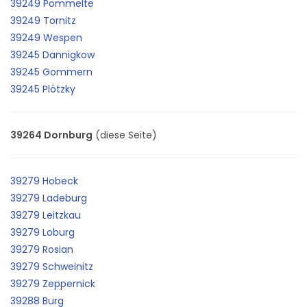
39249 Pömmelte
39249 Tornitz
39249 Wespen
39245 Dannigkow
39245 Gommern
39245 Plötzky
39264 Dornburg
(diese Seite)
39279 Hobeck
39279 Ladeburg
39279 Leitzkau
39279 Loburg
39279 Rosian
39279 Schweinitz
39279 Zeppernick
39288 Burg