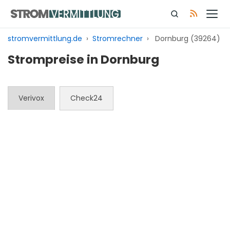
Zum
Inhalt
springen
stromvermittlung.de
›
Stromrechner
›
Dornburg (39264)
Strompreise in Dornburg
Verivox
Check24