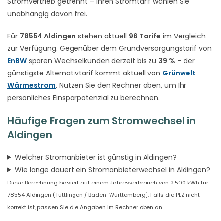
Stromvertrieb getrennt – Ihren Stromtarif wählen Sie
unabhängig davon frei.
Für
78554 Aldingen
stehen aktuell
96 Tarife
im Vergleich
zur Verfügung. Gegenüber dem Grundversorgungstarif von
EnBW
sparen Wechselkunden derzeit bis zu
39 %
– der
günstigste Alternativtarif kommt aktuell von
Grünwelt
Wärmestrom
. Nutzen Sie den Rechner oben, um Ihr
persönliches Einsparpotenzial zu berechnen.
Häufige Fragen zum Stromwechsel in
Aldingen
Welcher Stromanbieter ist günstig in Aldingen?
Wie lange dauert ein Stromanbieterwechsel in Aldingen?
Diese Berechnung basiert auf einem Jahresverbrauch von 2.500 kWh für
78554 Aldingen (Tuttlingen / Baden-Württemberg). Falls die PLZ nicht
korrekt ist, passen Sie die Angaben im Rechner oben an.