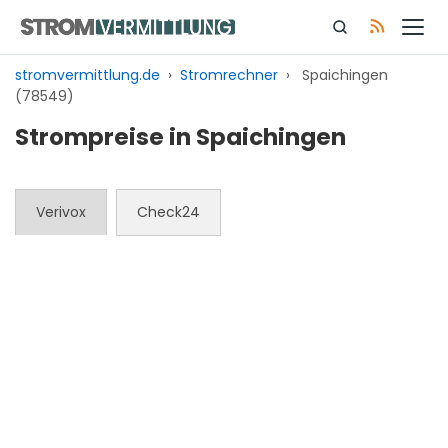
Zum
Inhalt
springen
stromvermittlung.de
›
Stromrechner
›
Spaichingen
(78549)
Strompreise in Spaichingen
Verivox
Check24