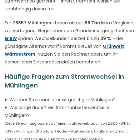
Stromvertrieb getrennt – Ihren Stromtarif wählen Sie
unabhängig davon frei.
Für
78357 Mühlingen
stehen aktuell
96 Tarife
im Vergleich
zur Verfügung. Gegenüber dem Grundversorgungstarif von
EnBW
sparen Wechselkunden derzeit bis zu
39 %
– der
günstigste Alternativtarif kommt aktuell von
Grünwelt
Wärmestrom
. Nutzen Sie den Rechner oben, um Ihr
persönliches Einsparpotenzial zu berechnen.
Häufige Fragen zum Stromwechsel in
Mühlingen
Welcher Stromanbieter ist günstig in Mühlingen?
Wie lange dauert ein Stromanbieterwechsel in
Mühlingen?
Diese Berechnung basiert auf einem Jahresverbrauch von 2.500 kWh für
78357 Mühlingen (Konstanz / Baden-Württemberg). Falls die PLZ nicht
korrekt ist, passen Sie die Angaben im Rechner oben an.