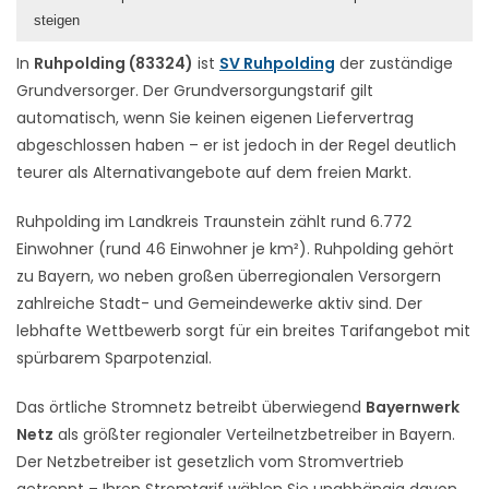
steigen
In
Ruhpolding (83324)
ist
SV Ruhpolding
der zuständige
Grundversorger. Der Grundversorgungstarif gilt
automatisch, wenn Sie keinen eigenen Liefervertrag
abgeschlossen haben – er ist jedoch in der Regel deutlich
teurer als Alternativangebote auf dem freien Markt.
Ruhpolding im Landkreis Traunstein zählt rund 6.772
Einwohner (rund 46 Einwohner je km²). Ruhpolding gehört
zu Bayern, wo neben großen überregionalen Versorgern
zahlreiche Stadt- und Gemeindewerke aktiv sind. Der
lebhafte Wettbewerb sorgt für ein breites Tarifangebot mit
spürbarem Sparpotenzial.
Das örtliche Stromnetz betreibt überwiegend
Bayernwerk
Netz
als größter regionaler Verteilnetzbetreiber in Bayern.
Der Netzbetreiber ist gesetzlich vom Stromvertrieb
getrennt – Ihren Stromtarif wählen Sie unabhängig davon