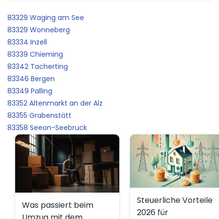
83329 Waging am See
83329 Wonneberg
83334 Inzell
83339 Chieming
83342 Tacherting
83346 Bergen
83349 Palling
83352 Altenmarkt an der Alz
83355 Grabenstätt
83358 Seeon-Seebruck
Steuerliche Vorteile
Was passiert beim
2026 für
Umzug mit dem