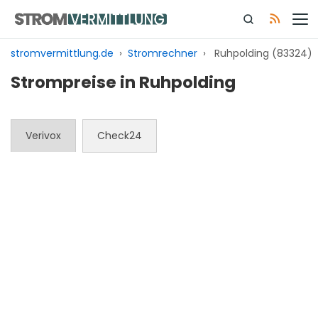
Zum
Inhalt
springen
stromvermittlung.de
›
Stromrechner
›
Ruhpolding (83324)
Strompreise in Ruhpolding
Verivox
Check24