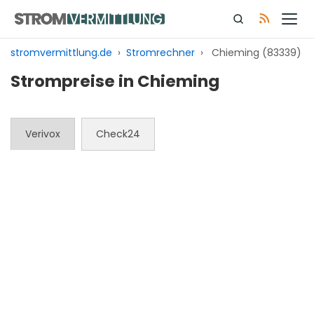
Zum
Inhalt
springen
stromvermittlung.de
›
Stromrechner
›
Chieming (83339)
Strompreise in Chieming
Verivox
Check24