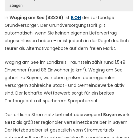
steigen
In
Waging am See (83329)
ist
E.ON
der zuständige
Grundversorger. Der Grundversorgungstarif gilt
automatisch, wenn Sie keinen eigenen Liefervertrag
abgeschlossen haben – er ist jedoch in der Regel deutlich
teurer als Alternativangebote auf dem freien Markt.
Waging am See im Landkreis Traunstein zählt rund 1.549
Einwohner (rund 86 Einwohner je km²). Waging am See
gehört zu Bayern, wo neben großen überregionalen
Versorgern zahlreiche Stadt- und Gemeindewerke aktiv
sind. Der lebhafte Wettbewerb sorgt für ein breites
Tarifangebot mit spürbarem Sparpotenzial.
Das örtliche Stromnetz betreibt überwiegend
Bayernwerk
Netz
als größter regionaler Verteilnetzbetreiber in Bayern.
Der Netzbetreiber ist gesetzlich vom Stromvertrieb
getrennt – Ihren Stromtarif wählen Sie unabhängig davon