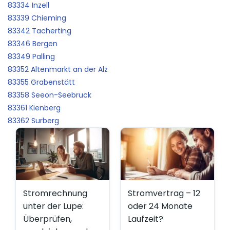
83334 Inzell
83339 Chieming
83342 Tacherting
83346 Bergen
83349 Palling
83352 Altenmarkt an der Alz
83355 Grabenstätt
83358 Seeon-Seebruck
83361 Kienberg
83362 Surberg
Stromrechnung
Stromvertrag – 12
unter der Lupe:
oder 24 Monate
Überprüfen,
Laufzeit?