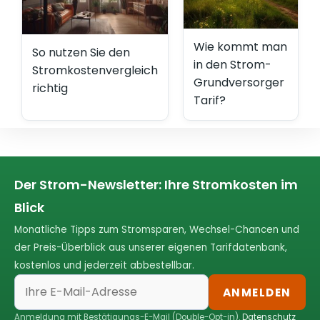
Wie kommt man
So nutzen Sie den
in den Strom-
Stromkostenvergleich
Grundversorger
richtig
Tarif?
Der Strom-Newsletter: Ihre Stromkosten im
Blick
Monatliche Tipps zum Stromsparen, Wechsel-Chancen und
der Preis-Überblick aus unserer eigenen Tarifdatenbank,
kostenlos und jederzeit abbestellbar.
ANMELDEN
Anmeldung mit Bestätigungs-E-Mail (Double-Opt-in).
Datenschutz