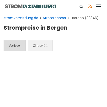
Zum
Inhalt
springen
stromvermittlung.de
›
Stromrechner
›
Bergen (83346)
Strompreise in Bergen
Verivox
Check24