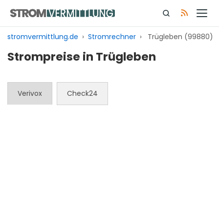
Zum
Inhalt
springen
stromvermittlung.de
›
Stromrechner
›
Trügleben (99880)
Strompreise in Trügleben
Verivox
Check24