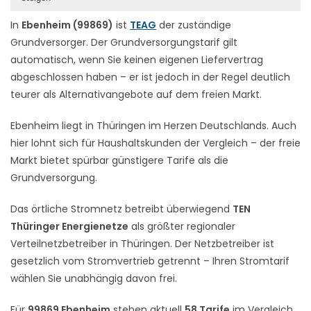
In
Ebenheim (99869)
ist
TEAG
der zuständige
Grundversorger. Der Grundversorgungstarif gilt
automatisch, wenn Sie keinen eigenen Liefervertrag
abgeschlossen haben – er ist jedoch in der Regel deutlich
teurer als Alternativangebote auf dem freien Markt.
Ebenheim liegt in Thüringen im Herzen Deutschlands. Auch
hier lohnt sich für Haushaltskunden der Vergleich – der freie
Markt bietet spürbar günstigere Tarife als die
Grundversorgung.
Das örtliche Stromnetz betreibt überwiegend
TEN
Thüringer Energienetze
als größter regionaler
Verteilnetzbetreiber in Thüringen. Der Netzbetreiber ist
gesetzlich vom Stromvertrieb getrennt – Ihren Stromtarif
wählen Sie unabhängig davon frei.
Für
99869 Ebenheim
stehen aktuell
58 Tarife
im Vergleich