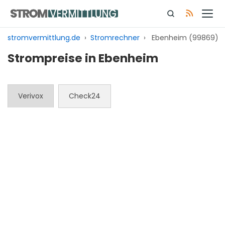
Zum
Inhalt
springen
stromvermittlung.de
›
Stromrechner
›
Ebenheim (99869)
Strompreise in Ebenheim
Verivox
Check24