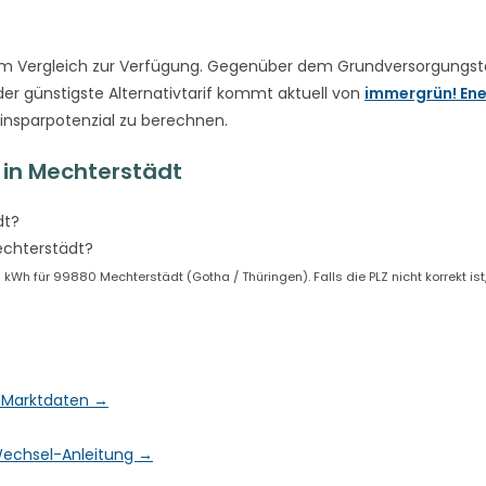
m Vergleich zur Verfügung. Gegenüber dem Grundversorgungsta
er günstigste Alternativtarif kommt aktuell von
immergrün! Ene
Einsparpotenzial zu berechnen.
in Mechterstädt
dt?
echterstädt?
Wh für 99880 Mechterstädt (Gotha / Thüringen). Falls die PLZ nicht korrekt is
& Marktdaten →
& Wechsel-Anleitung →