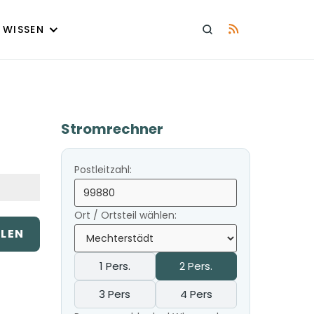
WISSEN
Stromrechner
Postleitzahl:
Ort / Ortsteil wählen:
ILEN
1 Pers.
2 Pers.
3 Pers
4 Pers