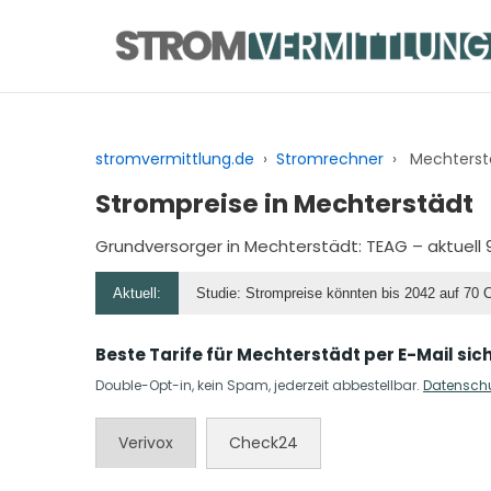
Zum
Inhalt
springen
stromvermittlung.de
›
Stromrechner
›
Mechterst
Strompreise in Mechterstädt
Grundversorger in Mechterstädt:
TEAG
– aktuell 
Aktuell:
Studie: Strompreise könnten bis 2042 auf 70 
Beste Tarife für Mechterstädt per E-Mail sic
Double-Opt-in, kein Spam, jederzeit abbestellbar.
Datensch
Verivox
Check24