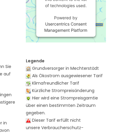
of technologies used.
Powered by
Usercentrics Consent
Management Platform
Legende
nn Sie
Grundversorger in Mechterstädt
te auf
Als Ökostrom ausgewiesener Tarif
Klimafreundlicher Tarif
Kürzliche Strompreisänderung
ringen
Hier wird eine Strompreisgarntie
nstigere
über einen bestimmten Zeitraum
gegeben.
Dieser Tarif erfüllt nicht
r in
unsere Verbraucherschutz-
davon