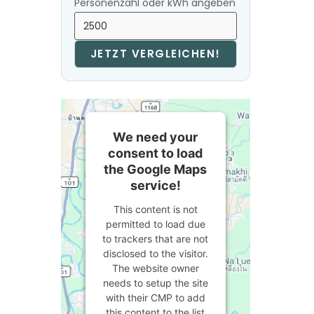
Personenzahl oder kWh angeben
JETZT VERGLEICHEN!
We need your
consent to load
the Google Maps
service!
This content is not
permitted to load due
to trackers that are not
disclosed to the visitor.
The website owner
needs to setup the site
with their CMP to add
this content to the list