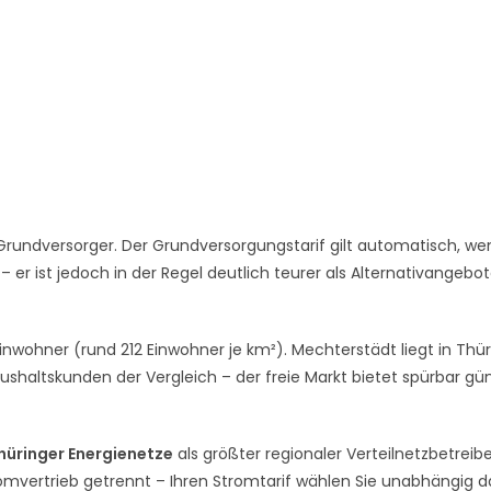
rundversorger. Der Grundversorgungstarif gilt automatisch, we
er ist jedoch in der Regel deutlich teurer als Alternativangebo
inwohner (rund 212 Einwohner je km²). Mechterstädt liegt in Thü
ushaltskunden der Vergleich – der freie Markt bietet spürbar gü
hüringer Energienetze
als größter regionaler Verteilnetzbetreibe
romvertrieb getrennt – Ihren Stromtarif wählen Sie unabhängig 