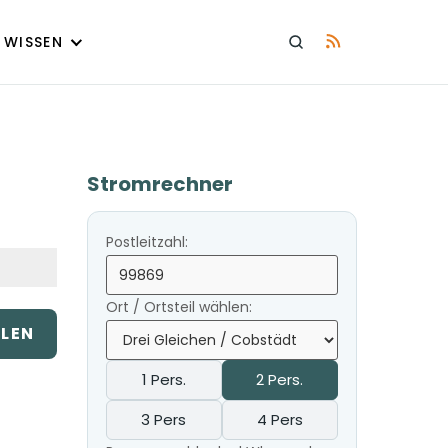
WISSEN
Stromrechner
Postleitzahl:
Ort / Ortsteil wählen:
ILEN
1 Pers.
2 Pers.
3 Pers
4 Pers