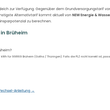
leich zur Verfügung. Gegenüber dem Grundversorgungstarif v
nstigste Alternativtarif kommt aktuell von
NEW Energie & Wasse
Einsparpotenzial zu berechnen.
in Brüheim
rüheim?
h für 99869 Brüheim (Gotha / Thüringen). Falls die PLZ nicht korrekt ist, pass
& Wechsel-Anleitung →