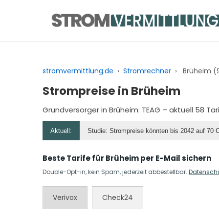
Zum
Inhalt
springen
stromvermittlung.de
›
Stromrechner
›
Brüheim (
Strompreise in Brüheim
Grundversorger in Brüheim:
TEAG
– aktuell 58 Ta
Aktuell:
Studie: Strompreise könnten bis 2042 auf 70 
Beste Tarife für Brüheim per E-Mail sichern
Double-Opt-in, kein Spam, jederzeit abbestellbar.
Datensch
Verivox
Check24