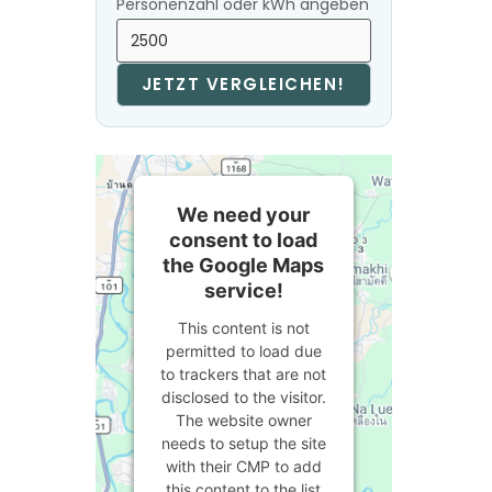
Personenzahl oder kWh angeben
JETZT VERGLEICHEN!
We need your
consent to load
the Google Maps
service!
This content is not
permitted to load due
to trackers that are not
disclosed to the visitor.
The website owner
needs to setup the site
with their CMP to add
this content to the list