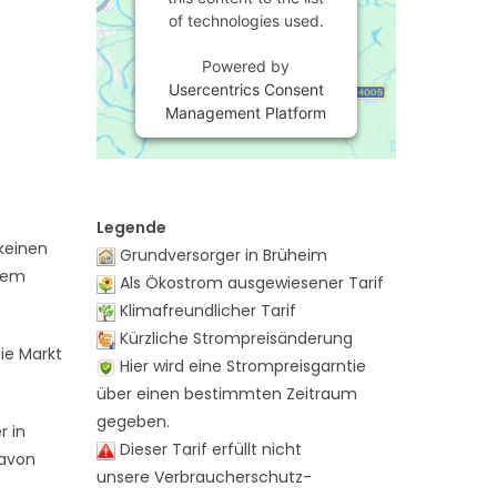
of technologies used.
Powered by
Usercentrics Consent
Management Platform
Legende
keinen
Grundversorger in Brüheim
 dem
Als Ökostrom ausgewiesener Tarif
Klimafreundlicher Tarif
Kürzliche Strompreisänderung
ie Markt
Hier wird eine Strompreisgarntie
über einen bestimmten Zeitraum
gegeben.
r in
Dieser Tarif erfüllt nicht
davon
unsere Verbraucherschutz-