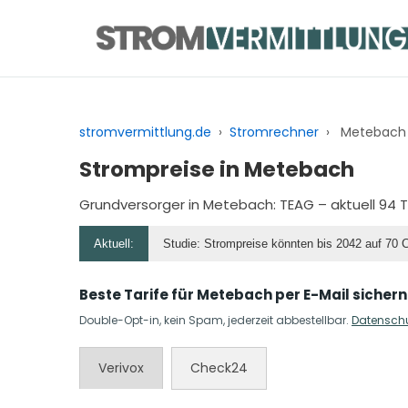
Zum
Inhalt
springen
stromvermittlung.de
›
Stromrechner
›
Metebach
Strompreise in Metebach
Grundversorger in Metebach:
TEAG
– aktuell 94 
Aktuell:
Studie: Strompreise könnten bis 2042 auf 70 
Beste Tarife für Metebach per E-Mail sichern
Double-Opt-in, kein Spam, jederzeit abbestellbar.
Datensch
Verivox
Check24