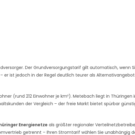
dversorger. Der Grundversorgungstarif gilt automatisch, wenn S
er ist jedoch in der Regel deutlich teurer als Alternativangebo
ohner (rund 212 Einwohner je km²). Metebach liegt in Thüringen 
altskunden der Vergleich – der freie Markt bietet spürbar günst
hüringer Energienetze
als größter regionaler Verteilnetzbetreibe
romvertrieb getrennt – Ihren Stromtarif wählen Sie unabhängig 