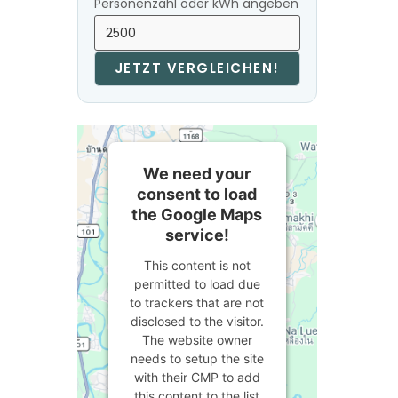
Personenzahl oder kWh angeben
JETZT VERGLEICHEN!
We need your
consent to load
the Google Maps
service!
This content is not
permitted to load due
to trackers that are not
disclosed to the visitor.
The website owner
needs to setup the site
with their CMP to add
this content to the list