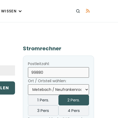
WISSEN
Stromrechner
Postleitzahl:
Ort / Ortsteil wählen:
ILEN
1 Pers.
2 Pers.
3 Pers
4 Pers