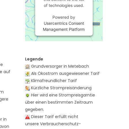
of technologies used.
Powered by
Usercentrics Consent
Management Platform
Legende
ie
Grundversorger in Metebach
te auf
Als Ökostrom ausgewiesener Tarif
Klimafreundlicher Tarif
Kürzliche Strompreisänderung
im
Hier wird eine Strompreisgarntie
igere
über einen bestimmten Zeitraum
gegeben.
Dieser Tarif erfüllt nicht
r in
unsere Verbraucherschutz-
davon