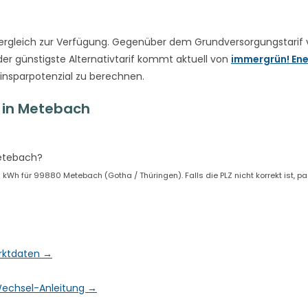
rgleich zur Verfügung. Gegenüber dem Grundversorgungstarif
er günstigste Alternativtarif kommt aktuell von
immergrün! Ene
Einsparpotenzial zu berechnen.
 in Metebach
Metebach?
Wh für 99880 Metebach (Gotha / Thüringen). Falls die PLZ nicht korrekt ist, p
arktdaten →
& Wechsel-Anleitung →