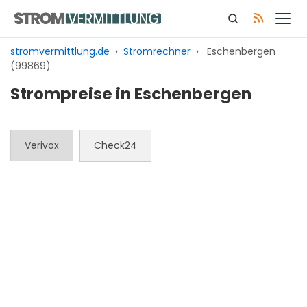
Zum
Inhalt
springen
stromvermittlung.de
›
Stromrechner
›
Eschenbergen
(99869)
Strompreise in Eschenbergen
Verivox
Check24