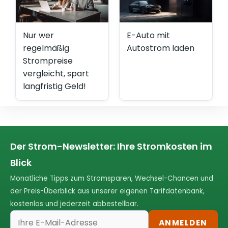
Nur wer
E-Auto mit
regelmäßig
Autostrom laden
Strompreise
vergleicht, spart
langfristig Geld!
Der Strom-Newsletter: Ihre Stromkosten im
Blick
Monatliche Tipps zum Stromsparen, Wechsel-Chancen und
der Preis-Überblick aus unserer eigenen Tarifdatenbank,
kostenlos und jederzeit abbestellbar.
ANMELDEN