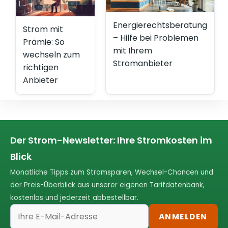
Energierechtsberatung
Strom mit
– Hilfe bei Problemen
Prämie: So
mit Ihrem
wechseln zum
Stromanbieter
richtigen
Anbieter
Der Strom-Newsletter: Ihre Stromkosten im
Blick
Monatliche Tipps zum Stromsparen, Wechsel-Chancen und
der Preis-Überblick aus unserer eigenen Tarifdatenbank,
kostenlos und jederzeit abbestellbar.
ANMELDEN