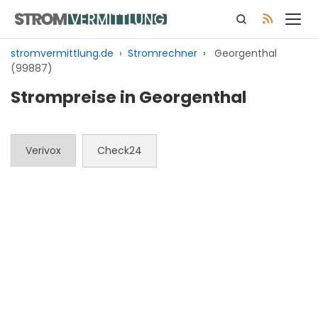
Zum
Inhalt
springen
stromvermittlung.de
›
Stromrechner
›
Georgenthal
(99887)
Strompreise in Georgenthal
Verivox
Check24