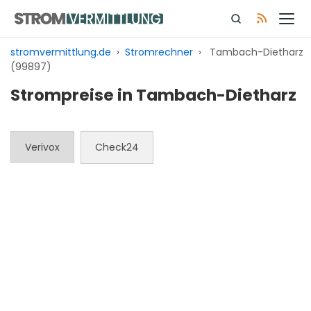
Zum
Inhalt
springen
stromvermittlung.de
›
Stromrechner
›
Tambach-Dietharz
(99897)
Strompreise in Tambach-Dietharz
Verivox
Check24