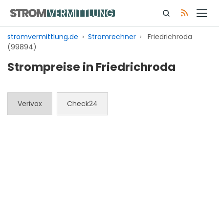
Zum
Inhalt
springen
stromvermittlung.de
›
Stromrechner
›
Friedrichroda
(99894)
Strompreise in Friedrichroda
Verivox
Check24