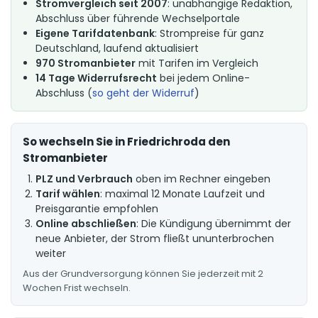
Stromvergleich seit 2007
: unabhängige Redaktion,
Abschluss über führende Wechselportale
Eigene Tarifdatenbank
: Strompreise für ganz
Deutschland, laufend aktualisiert
970 Stromanbieter
mit Tarifen im Vergleich
14 Tage Widerrufsrecht
bei jedem Online-
Abschluss (
so geht der Widerruf
)
So wechseln Sie in Friedrichroda den
Stromanbieter
PLZ und Verbrauch
oben im Rechner eingeben
Tarif wählen
: maximal 12 Monate Laufzeit und
Preisgarantie empfohlen
Online abschließen
: Die Kündigung übernimmt der
neue Anbieter, der Strom fließt ununterbrochen
weiter
Aus der Grundversorgung können Sie jederzeit mit 2
Wochen Frist wechseln.