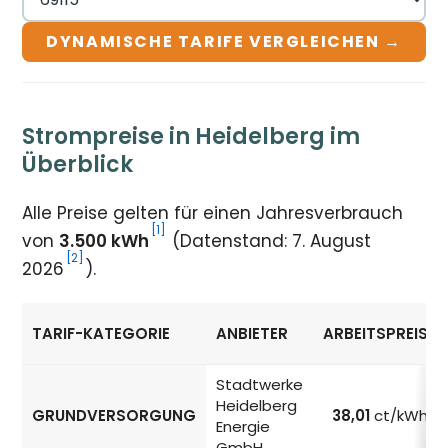
DYNAMISCHE TARIFE VERGLEICHEN →
Strompreise in Heidelberg im
Überblick
Alle Preise gelten für einen Jahresverbrauch
[1]
von
3.500 kWh
(Datenstand: 7. August
[2]
2026
).
TARIF-KATEGORIE
ANBIETER
ARBEITSPREIS
Strompreise in Heidelberg nach Tarif-Kategorie
Stadtwerke
Heidelberg
GRUNDVERSORGUNG
38,01
ct/kWh
Energie
GmbH