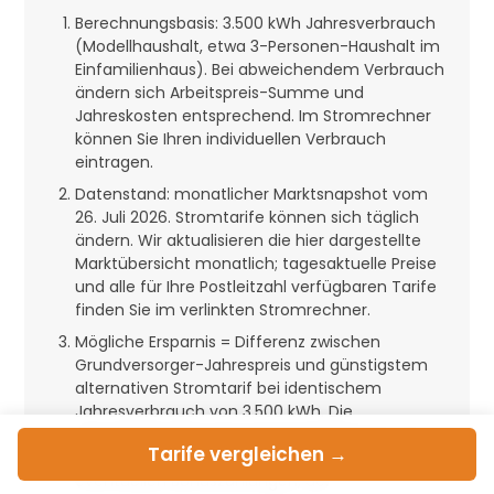
Berechnungsbasis: 3.500 kWh Jahresverbrauch
(Modellhaushalt, etwa 3-Personen-Haushalt im
Einfamilienhaus). Bei abweichendem Verbrauch
ändern sich Arbeitspreis-Summe und
Jahreskosten entsprechend. Im Stromrechner
können Sie Ihren individuellen Verbrauch
eintragen.
Datenstand: monatlicher Marktsnapshot vom
26. Juli 2026. Stromtarife können sich täglich
ändern. Wir aktualisieren die hier dargestellte
Marktübersicht monatlich; tagesaktuelle Preise
und alle für Ihre Postleitzahl verfügbaren Tarife
finden Sie im verlinkten Stromrechner.
Mögliche Ersparnis = Differenz zwischen
Grundversorger-Jahrespreis und günstigstem
alternativen Stromtarif bei identischem
Jahresverbrauch von 3.500 kWh. Die
tatsächliche Ersparnis im Einzelfall hängt vom
Tarife
vergleichen →
individuellen Verbrauch, dem gewählten Tarif,
eventuellen Bonuszahlungen, der