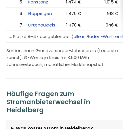
5
Konstanz
1.474 €
1.015 €
6
Göppingen
1.470 €
918 €
7
Ortenaukreis
1.470 €
946 €
… Plätze 8–47 ausgeblendet (
alle in Baden-Württembe
Sortiert nach Grundversorger-Jahrespreis (teuerste
zuerst). Ø-Werte je Kreis für 3.500 kWh
Jahresverbrauch, monatlicher Marktsnapshot.
Häufige Fragen zum
Stromanbieterwechsel in
Heidelberg
Was kostet Strom in Heidelberg?