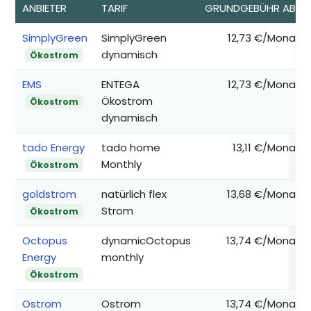
ANBIETER
TARIF
GRUNDGEBÜHR AB*
SimplyGreen
SimplyGreen
12,73 €/Monat
dynamisch
Ökostrom
EMS
ENTEGA
12,73 €/Monat
Ökostrom
Ökostrom
dynamisch
tado Energy
tado home
13,11 €/Monat
Monthly
Ökostrom
goldstrom
natürlich flex
13,68 €/Monat
Strom
Ökostrom
Octopus
dynamicOctopus
13,74 €/Monat
Energy
monthly
Ökostrom
Ostrom
Ostrom
13,74 €/Monat