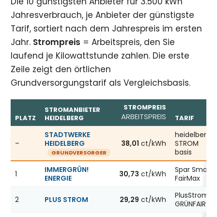
Die 10 günstigsten Anbieter für 3.500 kWh
Jahresverbrauch, je Anbieter der günstigste
Tarif, sortiert nach dem Jahrespreis im ersten
Jahr.
Strompreis
= Arbeitspreis, den Sie
laufend je Kilowattstunde zahlen. Die erste
Zeile zeigt den örtlichen
Grundversorgungstarif als Vergleichsbasis.
STROMPREIS
STROMANBIETER
ARBEITSPREIS
PLATZ
HEIDELBERG
TARIF
Günstigste Stromanbieter in Heidelberg, Stand 07.08.20
STADTWERKE
heidelberg
–
HEIDELBERG
38,01
ct/kWh
STROM
basis
GRUNDVERSORGER
IMMERGRÜN!
Spar Smart
1
30,73
ct/kWh
ENERGIE
FairMax
PlusStrom
2
PLUS STROM
29,29
ct/kWh
GRÜNFAIR