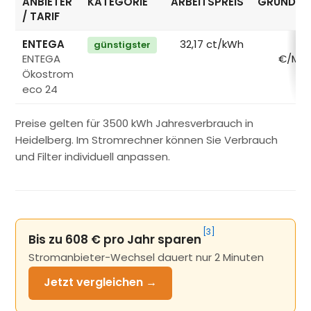
ANBIETER
KATEGORIE
ARBEITSPREIS
GRUNDPR
/ TARIF
ENTEGA
32,17 ct/kWh
1
günstigster
ENTEGA
€/Mo
Ökostrom
eco 24
Preise gelten für 3500 kWh Jahresverbrauch in
Heidelberg. Im Stromrechner können Sie Verbrauch
und Filter individuell anpassen.
[3]
Bis zu 608 € pro Jahr sparen
Stromanbieter-Wechsel dauert nur 2 Minuten
Jetzt
vergleichen →