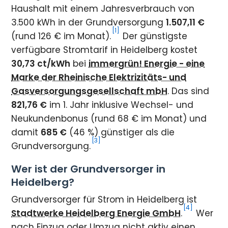
Haushalt mit einem Jahresverbrauch von
3.500 kWh in der Grundversorgung
1.507,11 €
[1]
(rund 126 € im Monat).
Der günstigste
verfügbare Stromtarif in Heidelberg kostet
30,73 ct/kWh
bei
immergrün! Energie - eine
Marke der Rheinische Elektrizitäts- und
Gasversorgungsgesellschaft mbH
. Das sind
821,76 €
im 1. Jahr inklusive Wechsel- und
Neukundenbonus (rund 68 € im Monat) und
damit
685 €
(46 %) günstiger als die
[3]
Grundversorgung.
Wer ist der Grundversorger in
Heidelberg?
Grundversorger für Strom in Heidelberg ist
[4]
Stadtwerke Heidelberg Energie GmbH
.
Wer
nach Einzug oder Umzug nicht aktiv einen