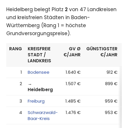
Heidelberg belegt Platz
2
von 47 Landkreisen
und kreisfreien Städten in Baden-
Württemberg (Rang 1 = höchste
Grundversorgungspreise).
RANG
KREISFREIE
GV Ø
GÜNSTIGSTER
E
STADT /
€/JAHR
€/JAHR
LANDKREIS
1
Bodensee
1.640 €
912 €
2
→
1.507 €
899 €
Heidelberg
3
Freiburg
1.485 €
959 €
4
Schwarzwald-
1.476 €
953 €
Baar-Kreis