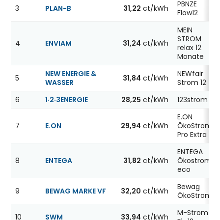
PBNZE
3
PLAN-B
31,22
ct/kWh
Flow12
MEIN
STROM
4
ENVIAM
31,24
ct/kWh
relax 12
Monate
NEW ENERGIE &
NEWfair
5
31,84
ct/kWh
WASSER
Strom 12
6
1·2·3ENERGIE
28,25
ct/kWh
123strom
E.ON
7
E.ON
29,94
ct/kWh
ÖkoStrom
Pro Extra 12
ENTEGA
8
ENTEGA
31,82
ct/kWh
Ökostrom
eco
Bewag
9
BEWAG MARKE VF
32,20
ct/kWh
ÖkoStrom12
M-Strom
10
SWM
33,94
ct/kWh