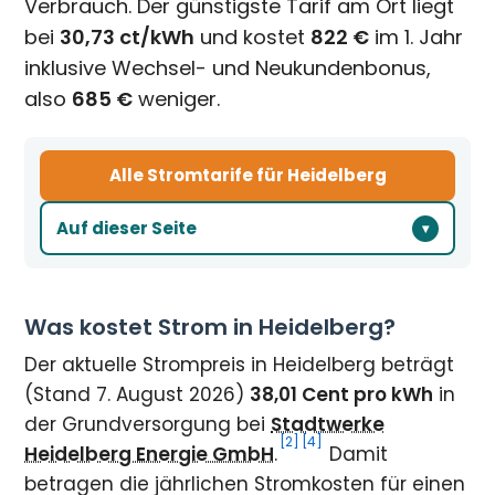
Verbrauch. Der günstigste Tarif am Ort liegt
bei
30,73 ct/kWh
und kostet
822 €
im 1. Jahr
inklusive Wechsel- und Neukundenbonus,
also
685 €
weniger.
Alle Stromtarife für Heidelberg
Auf dieser Seite
Was kostet Strom in Heidelberg?
Der aktuelle Strompreis in Heidelberg beträgt
(Stand 7. August 2026)
38,01 Cent pro kWh
in
der Grundversorgung bei
Stadtwerke
[2]
[4]
Heidelberg Energie GmbH
.
Damit
betragen die jährlichen Stromkosten für einen