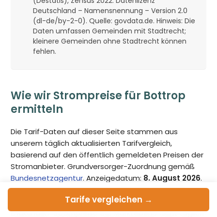
(Destatis), Zensus 2022. Datenlizenz
Deutschland – Namensnennung – Version 2.0
(dl-de/by-2-0). Quelle: govdata.de. Hinweis: Die
Daten umfassen Gemeinden mit Stadtrecht;
kleinere Gemeinden ohne Stadtrecht können
fehlen.
Wie wir Strompreise für Bottrop
ermitteln
Die Tarif-Daten auf dieser Seite stammen aus
unserem täglich aktualisierten Tarifvergleich,
basierend auf den öffentlich gemeldeten Preisen der
Stromanbieter. Grundversorger-Zuordnung gemäß
Bundesnetzagentur
. Anzeigedatum:
8. August 2026
.
Strompreis-Snapshot dieser Seite:
28. Juli 2026
Tarife
vergleichen →
(Tarif-Daten werden monatlich aktualisiert, da sich
Endkunden-Strompreise auf Marktebene nicht täglich