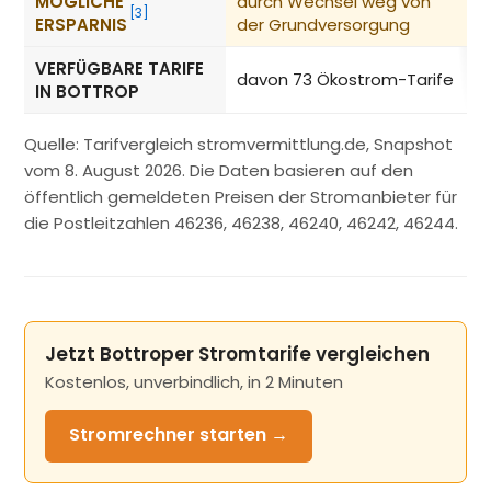
MÖGLICHE
durch Wechsel weg von
−
[3]
ERSPARNIS
der Grundversorgung
VERFÜGBARE TARIFE
davon 73 Ökostrom-Tarife
IN BOTTROP
Quelle: Tarifvergleich stromvermittlung.de, Snapshot
vom 8. August 2026. Die Daten basieren auf den
öffentlich gemeldeten Preisen der Stromanbieter für
die Postleitzahlen 46236, 46238, 46240, 46242, 46244.
Jetzt Bottroper Stromtarife vergleichen
Kostenlos, unverbindlich, in 2 Minuten
Stromrechner
starten →