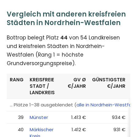
Vergleich mit anderen kreisfreien
Städten in Nordrhein-Westfalen
Bottrop belegt Platz
44
von 54 Landkreisen
und kreisfreien Städten in Nordrhein-
Westfalen (Rang 1 = höchste
Grundversorgungspreise).
RANG
KREISFREIE
GV Ø
GÜNSTIGSTER
E
STADT /
€/JAHR
€/JAHR
LANDKREIS
… Plätze 1–38 ausgeblendet (
alle in Nordrhein-Westfal
39
Münster
1.413 €
934 €
40
Märkischer
1.412 €
931 €
Kreis