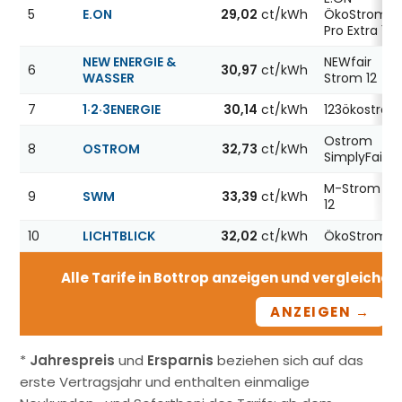
5
E.ON
29,02
ct/kWh
ÖkoStrom
Pro Extra 12
NEW ENERGIE &
NEWfair
6
30,97
ct/kWh
WASSER
Strom 12
7
1·2·3ENERGIE
30,14
ct/kWh
123ökostro
Ostrom
8
OSTROM
32,73
ct/kWh
SimplyFair
M-Strom Fix
9
SWM
33,39
ct/kWh
12
10
LICHTBLICK
32,02
ct/kWh
ÖkoStrom 1
Alle Tarife in Bottrop anzeigen und vergleichen 
ANZEIGEN →
*
Jahrespreis
und
Ersparnis
beziehen sich auf das
erste Vertragsjahr und enthalten einmalige