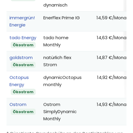
dynamisch
immergrün!
EnerFlex Prime IG
14,59 €/Monat
Energie
tado Energy
tado home
14,63 €/Monat
Monthly
Ökostrom
goldstrom
natürlich flex
14,87 €/Monat
Strom
Ökostrom
Octopus
dynamicOctopus
14,92 €/Monat
Energy
monthly
Ökostrom
Ostrom
Ostrom
14,93 €/Monat
SimplyDynamic
Ökostrom
Monthly