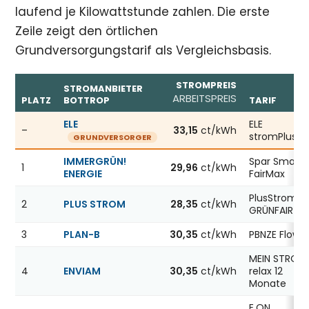
laufend je Kilowattstunde zahlen. Die erste
Zeile zeigt den örtlichen
Grundversorgungstarif als Vergleichsbasis.
STROMPREIS
STROMANBIETER
ARBEITSPREIS
PLATZ
BOTTROP
TARIF
Günstigste Stromanbieter in Bottrop, Stand 08.08.2026;
ELE
ELE
–
33,15
ct/kWh
stromPlus
GRUNDVERSORGER
IMMERGRÜN!
Spar Smart
1
29,96
ct/kWh
ENERGIE
FairMax
PlusStrom
2
PLUS STROM
28,35
ct/kWh
GRÜNFAIR
3
PLAN-B
30,35
ct/kWh
PBNZE Flow12
MEIN STROM
4
ENVIAM
30,35
ct/kWh
relax 12
Monate
E.ON