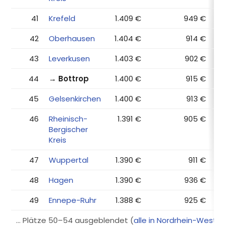
41
Krefeld
1.409 €
949 €
42
Oberhausen
1.404 €
914 €
43
Leverkusen
1.403 €
902 €
44
→ Bottrop
1.400 €
915 €
45
Gelsenkirchen
1.400 €
913 €
46
Rheinisch-
1.391 €
905 €
Bergischer
Kreis
47
Wuppertal
1.390 €
911 €
48
Hagen
1.390 €
936 €
49
Ennepe-Ruhr
1.388 €
925 €
… Plätze 50–54 ausgeblendet (
alle in Nordrhein-Westf