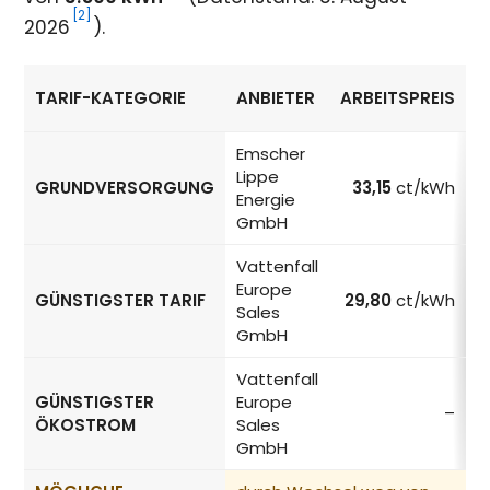
[2]
2026
).
TARIF-KATEGORIE
ANBIETER
ARBEITSPREIS
Strompreise in Bottrop nach Tarif-Kategorie
Emscher
Lippe
GRUNDVERSORGUNG
33,15
ct/kWh
Energie
GmbH
Vattenfall
Europe
GÜNSTIGSTER TARIF
29,80
ct/kWh
Sales
GmbH
Vattenfall
GÜNSTIGSTER
Europe
–
ÖKOSTROM
Sales
GmbH