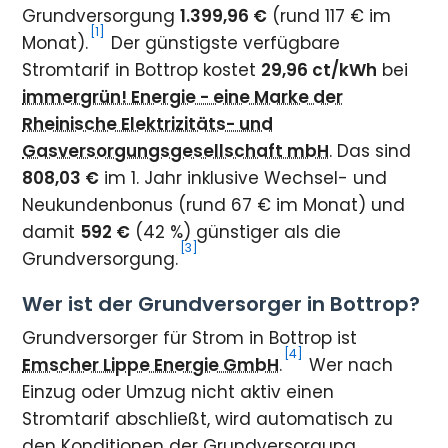
Grundversorgung
1.399,96 €
(rund 117 € im
[1]
Monat).
Der günstigste verfügbare
Stromtarif in Bottrop kostet
29,96 ct/kWh
bei
immergrün! Energie - eine Marke der
Rheinische Elektrizitäts- und
Gasversorgungsgesellschaft mbH
. Das sind
808,03 €
im 1. Jahr inklusive Wechsel- und
Neukundenbonus (rund 67 € im Monat) und
damit
592 €
(42 %) günstiger als die
[3]
Grundversorgung.
Wer ist der Grundversorger in Bottrop?
Grundversorger für Strom in Bottrop ist
[4]
Emscher Lippe Energie GmbH
.
Wer nach
Einzug oder Umzug nicht aktiv einen
Stromtarif abschließt, wird automatisch zu
den Konditionen der Grundversorgung