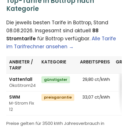
Top-Tarife in Bottrop nach
Kategorie
Die jeweils besten Tarife in Bottrop, Stand
08.08.2026. Insgesamt sind aktuell
88
Stromtarife
für Bottrop verfügbar.
Alle Tarife
im Tarifrechner ansehen →
ANBIETER /
KATEGORIE
ARBEITSPREIS
GRUN
TARIF
Vattenfall
29,80 ct/kWh
günstigster
ÖkoStrom24
€
SWM
33,07 ct/kWh
preisgarantie
M-Strom Fix
€
12
Preise gelten für 3500 kWh Jahresverbrauch in