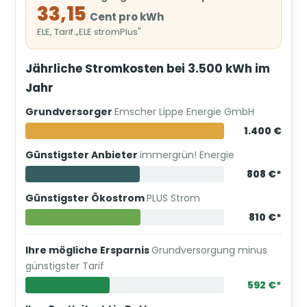
33,15
Cent pro kWh
ELE, Tarif „ELE stromPlus"
Jährliche Stromkosten bei 3.500 kWh im
Jahr
Grundversorger
Emscher Lippe Energie GmbH
1.400 €
Günstigster Anbieter
immergrün! Energie
808 €*
Günstigster Ökostrom
PLUS Strom
810 €*
Ihre mögliche Ersparnis
Grundversorgung minus
günstigster Tarif
592 €*