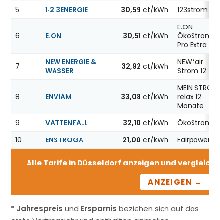
5
1·2·3ENERGIE
30,59
ct/kWh
123strom
E.ON
6
E.ON
30,51
ct/kWh
ÖkoStrom
Pro Extra 12
NEW ENERGIE &
NEWfair
7
32,92
ct/kWh
WASSER
Strom 12
MEIN STROM
8
ENVIAM
33,08
ct/kWh
relax 12
Monate
9
VATTENFALL
32,10
ct/kWh
ÖkoStrom12
10
ENSTROGA
21,00
ct/kWh
Fairpower X
Alle Tarife in Düsseldorf anzeigen und vergleichen
ANZEIGEN →
*
Jahrespreis
und
Ersparnis
beziehen sich auf das