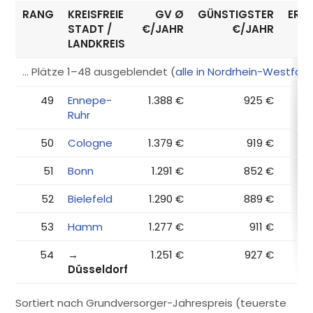
RANG
KREISFREIE
GV Ø
GÜNSTIGSTER
ERS
STADT /
€/JAHR
€/JAHR
LANDKREIS
… Plätze 1–48 ausgeblendet (
alle in Nordrhein-Westfal
49
Ennepe-
1.388 €
925 €
Ruhr
50
Cologne
1.379 €
919 €
51
Bonn
1.291 €
852 €
52
Bielefeld
1.290 €
889 €
53
Hamm
1.277 €
911 €
54
→
1.251 €
927 €
Düsseldorf
Sortiert nach Grundversorger-Jahrespreis (teuerste