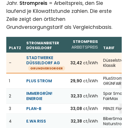
Jahr.
Strompreis
= Arbeitspreis, den Sie
laufend je Kilowattstunde zahlen. Die erste
Zeile zeigt den örtlichen
Grundversorgungstarif als Vergleichsbasis.
STROMPREIS
STROMANBIETER
ARBEITSPREIS
PLATZ
DÜSSELDORF
TARIF
Günstigste Stromanbieter in Düsseldorf, Stand 06.08.20
STADTWERKE
Düsselstro
–
DÜSSELDORF AG
32,42
ct/kWh
Klassik
GRUNDVERSORGER
PlusStrom
1
PLUS STROM
29,90
ct/kWh
GRÜNFAIR
IMMERGRÜN!
Spar Smart
2
32,33
ct/kWh
ENERGIE
FairMax
3
PLAN-B
33,08
ct/kWh
PBNZE Flow12
BiberSmart
4
E.WA RISS
32,38
ct/kWh
Naturstrom