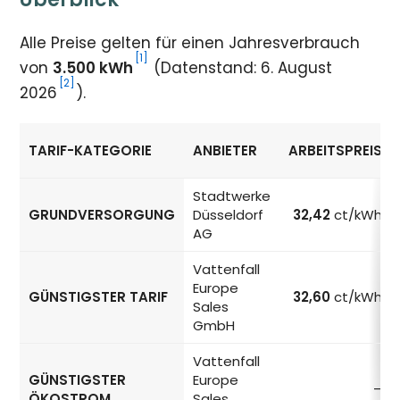
Alle Preise gelten für einen Jahresverbrauch
[1]
von
3.500 kWh
(Datenstand: 6. August
[2]
2026
).
TARIF-KATEGORIE
ANBIETER
ARBEITSPREIS
Strompreise in Düsseldorf nach Tarif-Kategorie
Stadtwerke
GRUNDVERSORGUNG
Düsseldorf
32,42
ct/kWh
AG
Vattenfall
Europe
GÜNSTIGSTER TARIF
32,60
ct/kWh
Sales
GmbH
Vattenfall
GÜNSTIGSTER
Europe
–
ÖKOSTROM
Sales