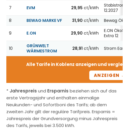
Stabistrom1
7
EVM
29,95
ct/kWh
12.2027
8
BEWAG MARKE VF
31,90
ct/kWh
Bewag ÖkoS
E.ON ÖkoStr
9
E.ON
29,90
ct/kWh
Extra 12
GRÜNWELT
10
28,91
ct/kWh
Strom Easy 
WÄRMESTROM
Alle Tarife in Koblenz anzeigen und vergleich
ANZEIGEN →
*
Jahrespreis
und
Ersparnis
beziehen sich auf das
erste Vertragsjahr und enthalten einmalige
Neukunden- und Sofortboni des Tarifs; ab dem
zweiten Jahr gilt der reguläre Tarifpreis. Ersparnis =
Jahrespreis der Grundversorgung minus Jahrespreis
des Tarifs, jeweils bei 3.500 kWh.