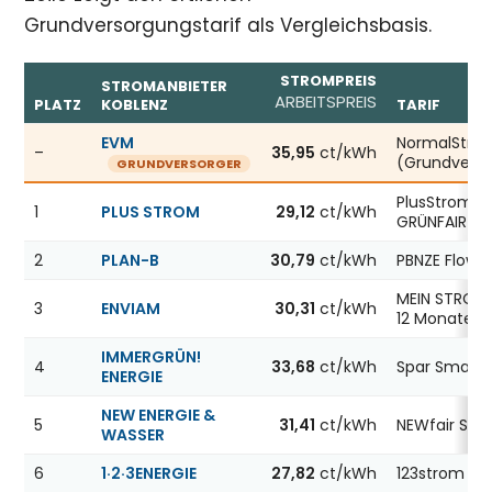
Grundversorgungstarif als Vergleichsbasis.
STROMPREIS
STROMANBIETER
ARBEITSPREIS
PLATZ
KOBLENZ
TARIF
Günstigste Stromanbieter in Koblenz, Stand 06.08.2026;
EVM
NormalStro
–
35,95
ct/kWh
(Grundvers
GRUNDVERSORGER
PlusStrom
1
PLUS STROM
29,12
ct/kWh
GRÜNFAIR
2
PLAN-B
30,79
ct/kWh
PBNZE Flow12
MEIN STROM 
3
ENVIAM
30,31
ct/kWh
12 Monate
IMMERGRÜN!
4
33,68
ct/kWh
Spar Smart 
ENERGIE
NEW ENERGIE &
5
31,41
ct/kWh
NEWfair Str
WASSER
6
1·2·3ENERGIE
27,82
ct/kWh
123strom