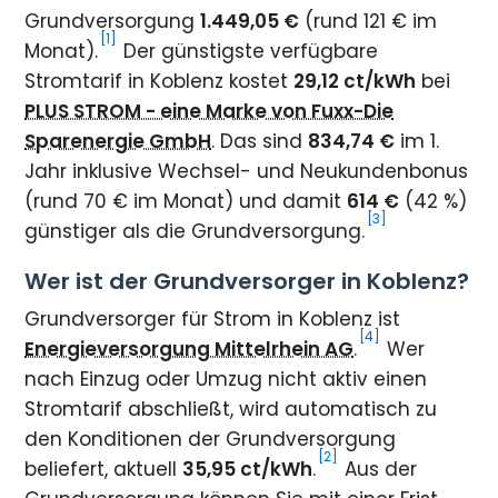
Grundversorgung
1.449,05 €
(rund 121 € im
[1]
Monat).
Der günstigste verfügbare
Stromtarif in Koblenz kostet
29,12 ct/kWh
bei
PLUS STROM - eine Marke von Fuxx-Die
Sparenergie GmbH
. Das sind
834,74 €
im 1.
Jahr inklusive Wechsel- und Neukundenbonus
(rund 70 € im Monat) und damit
614 €
(42 %)
[3]
günstiger als die Grundversorgung.
Wer ist der Grundversorger in Koblenz?
Grundversorger für Strom in Koblenz ist
[4]
Energieversorgung Mittelrhein AG
.
Wer
nach Einzug oder Umzug nicht aktiv einen
Stromtarif abschließt, wird automatisch zu
den Konditionen der Grundversorgung
[2]
beliefert, aktuell
35,95 ct/kWh
.
Aus der