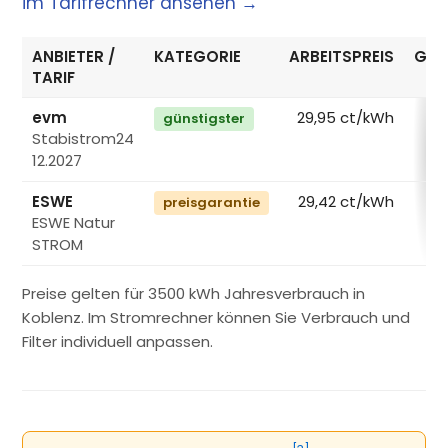
im Tarifrechner ansehen →
ANBIETER /
KATEGORIE
ARBEITSPREIS
GRU
TARIF
evm
29,95 ct/kWh
günstigster
Stabistrom24
12.2027
ESWE
29,42 ct/kWh
preisgarantie
ESWE Natur
STROM
Preise gelten für 3500 kWh Jahresverbrauch in
Koblenz. Im Stromrechner können Sie Verbrauch und
Filter individuell anpassen.