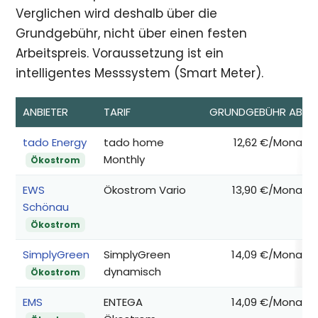
Verglichen wird deshalb über die
Grundgebühr, nicht über einen festen
Arbeitspreis. Voraussetzung ist ein
intelligentes Messsystem (Smart Meter).
ANBIETER
TARIF
GRUNDGEBÜHR AB*
tado Energy
tado home
12,62 €/Monat
Monthly
Ökostrom
EWS
Ökostrom Vario
13,90 €/Monat
Schönau
Ökostrom
SimplyGreen
SimplyGreen
14,09 €/Monat
dynamisch
Ökostrom
EMS
ENTEGA
14,09 €/Monat