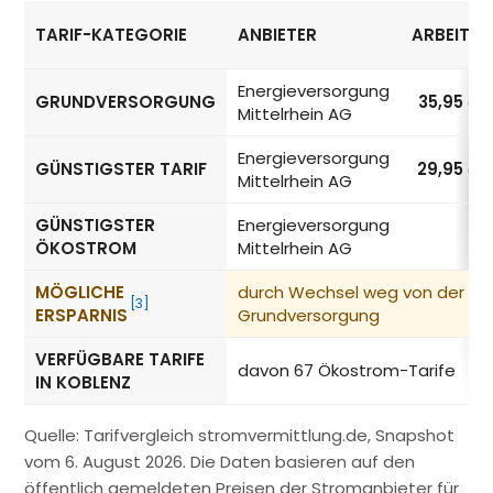
TARIF-KATEGORIE
ANBIETER
ARBEITSP
Strompreise in Koblenz nach Tarif-Kategorie
Energieversorgung
GRUNDVERSORGUNG
35,95
ct
Mittelrhein AG
Energieversorgung
GÜNSTIGSTER TARIF
29,95
ct
Mittelrhein AG
GÜNSTIGSTER
Energieversorgung
ÖKOSTROM
Mittelrhein AG
MÖGLICHE
durch Wechsel weg von der
[3]
ERSPARNIS
Grundversorgung
VERFÜGBARE TARIFE
davon 67 Ökostrom-Tarife
IN KOBLENZ
Quelle: Tarifvergleich stromvermittlung.de, Snapshot
vom 6. August 2026. Die Daten basieren auf den
öffentlich gemeldeten Preisen der Stromanbieter für