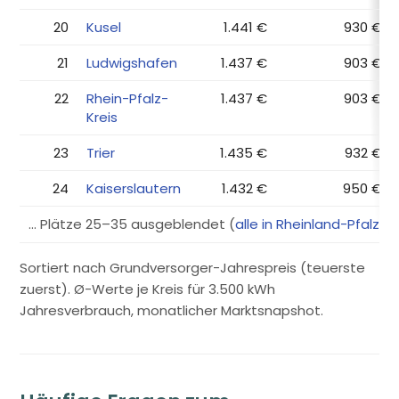
20
Kusel
1.441 €
930 €
21
Ludwigshafen
1.437 €
903 €
22
Rhein-Pfalz-
1.437 €
903 €
Kreis
23
Trier
1.435 €
932 €
24
Kaiserslautern
1.432 €
950 €
… Plätze 25–35 ausgeblendet (
alle in Rheinland-Pfalz →
Sortiert nach Grundversorger-Jahrespreis (teuerste
zuerst). Ø-Werte je Kreis für 3.500 kWh
Jahresverbrauch, monatlicher Marktsnapshot.