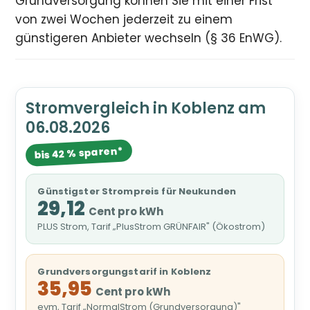
Grundversorgung können Sie mit einer Frist
von zwei Wochen jederzeit zu einem
günstigeren Anbieter wechseln (§ 36 EnWG).
Stromvergleich in Koblenz am
06.08.2026
bis 42 % sparen*
Günstigster Strompreis für Neukunden
29,12
Cent pro kWh
PLUS Strom, Tarif „PlusStrom GRÜNFAIR" (Ökostrom)
Grundversorgungstarif in Koblenz
35,95
Cent pro kWh
evm, Tarif „NormalStrom (Grundversorgung)"