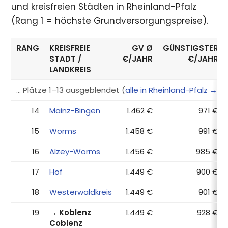
und kreisfreien Städten in Rheinland-Pfalz
(Rang 1 = höchste Grundversorgungspreise).
RANG
KREISFREIE
GV Ø
GÜNSTIGSTER
STADT /
€/JAHR
€/JAHR
LANDKREIS
… Plätze 1–13 ausgeblendet (
alle in Rheinland-Pfalz →
)
14
Mainz-Bingen
1.462 €
971 €
15
Worms
1.458 €
991 €
16
Alzey-Worms
1.456 €
985 €
17
Hof
1.449 €
900 €
18
Westerwaldkreis
1.449 €
901 €
19
→ Koblenz
1.449 €
928 €
Coblenz