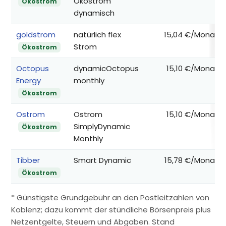
Ökostrom
Ökostrom
dynamisch
goldstrom
natürlich flex
15,04 €/Monat
Strom
Ökostrom
Octopus
dynamicOctopus
15,10 €/Monat
Energy
monthly
Ökostrom
Ostrom
Ostrom
15,10 €/Monat
SimplyDynamic
Ökostrom
Monthly
Tibber
Smart Dynamic
15,78 €/Monat
Ökostrom
* Günstigste Grundgebühr an den Postleitzahlen von
Koblenz; dazu kommt der stündliche Börsenpreis plus
Netzentgelte, Steuern und Abgaben. Stand