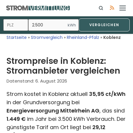
Zum
Inhalt
springen
kWh
VERGLEICHEN
Startseite
»
Stromvergleich
»
Rheinland-Pfalz
»
Koblenz
Strompreise in Koblenz:
Stromanbieter vergleichen
Datenstand:
6. August 2026
Strom kostet in Koblenz aktuell
35,95 ct/kWh
in der Grundversorgung bei
Energieversorgung Mittelrhein AG
, das sind
1.449 €
im Jahr bei 3.500 kWh Verbrauch. Der
günstigste Tarif am Ort liegt bei
29,12