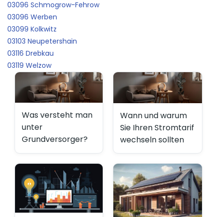
03096 Schmogrow-Fehrow
03096 Werben
03099 Kolkwitz
03103 Neupetershain
03116 Drebkau
03119 Welzow
Was versteht man
Wann und warum
unter
Sie Ihren Stromtarif
Grundversorger?
wechseln sollten