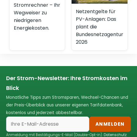
Stromrechner – Ihr
Netzentgelte für
Wegweiser zu
PV-Anlagen: Das
niedrigeren
plant die
Energiekosten.
Bundesnetzagentur
2026
Der Strom-Newsletter: Ihre Stromkosten im
Blick
Monatliche Tipps zum Stromsparen, Wechsel-Chancen und
der Preis-Überblick aus unserer eigenen Tarifdatenbank,
kostenlos und jederzeit abbestellbar.
ANMELDEN
Anmeldung mit Bestätigungs-E-Mail (Double-Opt-in).
Datenschutz