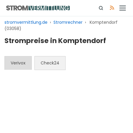
Zum
Inhalt
springen
stromvermittlung.de
›
Stromrechner
›
Komptendorf
(03058)
Strompreise in Komptendorf
Verivox
Check24