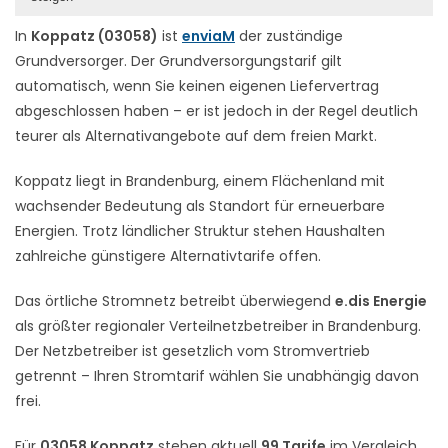
In
Koppatz (03058)
ist
enviaM
der zuständige
Grundversorger. Der Grundversorgungstarif gilt
automatisch, wenn Sie keinen eigenen Liefervertrag
abgeschlossen haben – er ist jedoch in der Regel deutlich
teurer als Alternativangebote auf dem freien Markt.
Koppatz liegt in Brandenburg, einem Flächenland mit
wachsender Bedeutung als Standort für erneuerbare
Energien. Trotz ländlicher Struktur stehen Haushalten
zahlreiche günstigere Alternativtarife offen.
Das örtliche Stromnetz betreibt überwiegend
e.dis Energie
als größter regionaler Verteilnetzbetreiber in Brandenburg.
Der Netzbetreiber ist gesetzlich vom Stromvertrieb
getrennt – Ihren Stromtarif wählen Sie unabhängig davon
frei.
Für
03058 Koppatz
stehen aktuell
99 Tarife
im Vergleich