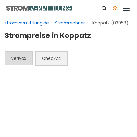
Zum
Inhalt
springen
stromvermittlung.de
›
Stromrechner
›
Koppatz (03058)
Strompreise in Koppatz
Verivox
Check24