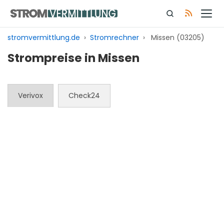
Zum
Inhalt
springen
stromvermittlung.de
›
Stromrechner
›
Missen (03205)
Strompreise in Missen
Verivox
Check24