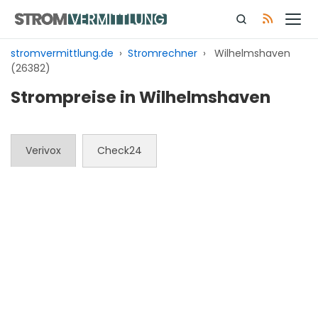
Zum
Inhalt
springen
stromvermittlung.de
›
Stromrechner
›
Wilhelmshaven
(26382)
Strompreise in Wilhelmshaven
Verivox
Check24