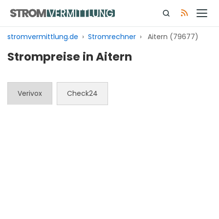
Zum
Inhalt
springen
stromvermittlung.de
›
Stromrechner
›
Aitern (79677)
Strompreise in Aitern
Verivox
Check24