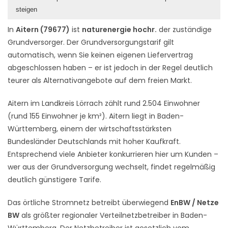
steigen
In
Aitern (79677)
ist
naturenergie hochr.
der zuständige
Grundversorger. Der Grundversorgungstarif gilt
automatisch, wenn Sie keinen eigenen Liefervertrag
abgeschlossen haben – er ist jedoch in der Regel deutlich
teurer als Alternativangebote auf dem freien Markt.
Aitern im Landkreis Lörrach zählt rund 2.504 Einwohner
(rund 155 Einwohner je km²). Aitern liegt in Baden-
Württemberg, einem der wirtschaftsstärksten
Bundesländer Deutschlands mit hoher Kaufkraft.
Entsprechend viele Anbieter konkurrieren hier um Kunden –
wer aus der Grundversorgung wechselt, findet regelmäßig
deutlich günstigere Tarife.
Das örtliche Stromnetz betreibt überwiegend
EnBW / Netze
BW
als größter regionaler Verteilnetzbetreiber in Baden-
Württemberg. Der Netzbetreiber ist gesetzlich vom