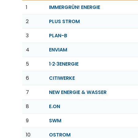
1
IMMERGRÜN! ENERGIE
2
PLUS STROM
3
PLAN-B
4
ENVIAM
5
1·2·3ENERGIE
6
CITIWERKE
7
NEW ENERGIE & WASSER
8
E.ON
9
SWM
10
OSTROM