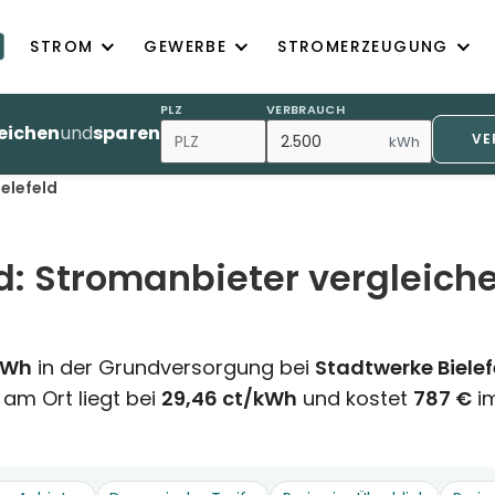
STROM
GEWERBE
STROMERZEUGUNG
PLZ
VERBRAUCH
eichen
und
sparen
VE
kWh
ielefeld
ld: Stromanbieter vergleich
kWh
in der Grundversorgung bei
Stadtwerke Biele
 am Ort liegt bei
29,46 ct/kWh
und kostet
787 €
im