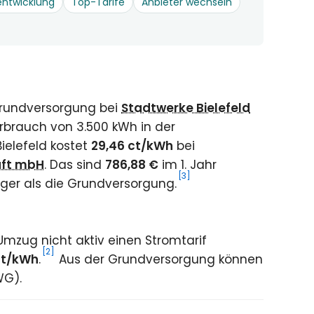
entwicklung
Top-Tarife
Anbieter wechseln
Grundversorgung bei
Stadtwerke Bielefeld
rbrauch von 3.500 kWh in der
ielefeld kostet
29,46 ct/kWh
bei
aft mbH
. Das sind
786,88 €
im 1. Jahr
[3]
ger als die Grundversorgung.
mzug nicht aktiv einen Stromtarif
[2]
ct/kWh
.
Aus der Grundversorgung können
WG).