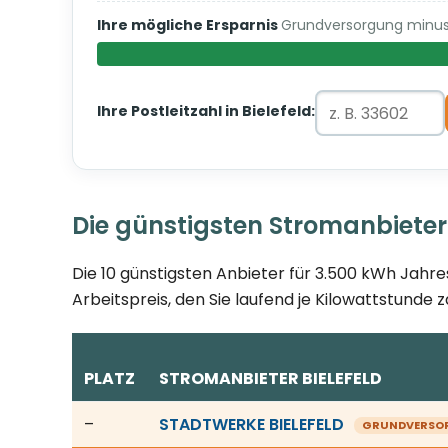
Ihre mögliche Ersparnis
Grundversorgung minus 
Ihre Postleitzahl in Bielefeld:
Die günstigsten Stromanbieter 
Die 10 günstigsten Anbieter für 3.500 kWh Jahre
Arbeitspreis, den Sie laufend je Kilowattstunde z
PLATZ
STROMANBIETER BIELEFELD
Günstigste Stromanbieter in Bielefeld, Stand 08.
–
STADTWERKE BIELEFELD
GRUNDVERSO