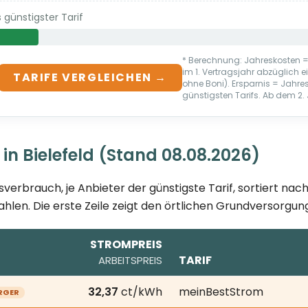
günstigster Tarif
* Berechnung: Jahreskosten = 
im 1. Vertragsjahr abzüglich
TARIFE VERGLEICHEN →
ohne Boni). Ersparnis = Jahr
günstigsten Tarifs. Ab dem 2. J
in Bielefeld (Stand 08.08.2026)
sverbrauch, je Anbieter der günstigste Tarif, sortiert na
ahlen. Die erste Zeile zeigt den örtlichen Grundversorgung
STROMPREIS
TARIF
ARBEITSPREIS
08.2026; je Anbieter der günstigste Tarif bei 3.500 kWh J
32,37
ct/kWh
meinBestStrom
RGER