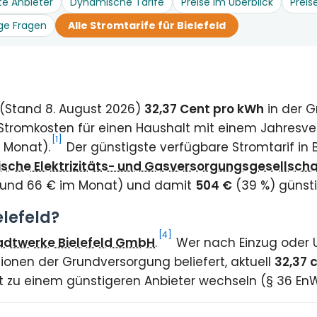
te Anbieter
Dynamische Tarife
Preise im Überblick
Preis
ge Fragen
Alle Stromtarife für Bielefeld
t (Stand 8. August 2026)
32,37 Cent pro kWh
in der 
Stromkosten für einen Haushalt mit einem Jahresve
[1]
 Monat).
Der günstigste verfügbare Stromtarif in B
nische Elektrizitäts- und Gasversorgungsgesellsch
rund 66 € im Monat) und damit
504 €
(39 %) günsti
elefeld?
[4]
adtwerke Bielefeld GmbH
.
Wer nach Einzug oder U
ionen der Grundversorgung beliefert, aktuell
32,37 
eit zu einem günstigeren Anbieter wechseln (§ 36 En