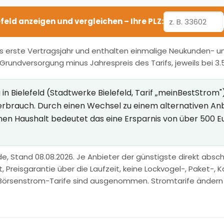
lefeld anzeigen und vergleichen – Ihre PLZ:
s erste Vertragsjahr und enthalten einmalige Neukunden- und
r Grundversorgung minus Jahrespreis des Tarifs, jeweils bei 3
 Bielefeld (Stadtwerke Bielefeld, Tarif „meinBestStrom") 
Verbrauch. Durch einen Wechsel zu einem alternativen An
inen Haushalt bedeutet das eine Ersparnis von über 500 E
e, Stand 08.08.2026. Je Anbieter der günstigste direkt abschl
Preisgarantie über die Laufzeit, keine Lockvogel-, Paket-, Ka
Börsenstrom-Tarife sind ausgenommen. Stromtarife ändern sic