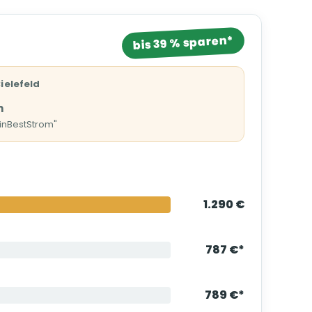
bis 39 % sparen*
ielefeld
h
einBestStrom"
1.290 €
787 €*
789 €*