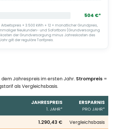
504 €*
Arbeitspreis × 3.500 kWh + 12 × monatlicher Grundpreis,
 einmaliger Neukunden- und Sofortboni (Grundversorgung
eskosten der Grundversorgung minus Jahreskosten des
ahr gilt der reguläre Tarifpreis.
ch dem Jahrespreis im ersten Jahr.
Strompreis
=
starif als Vergleichsbasis.
JAHRESPREIS
ERSPARNIS
1. JAHR*
PRO JAHR*
ahresverbrauch; erste Zeile = örtlicher Grundversorgungsta
1.290,43 €
Vergleichsbasis