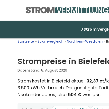
Zum
Inhalt
springen
⚡
Strom vergl
Startseite
»
Stromvergleich
»
Nordrhein-Westfalen
»
B
Strompreise in Bielefe
Datenstand:
8. August 2026
Strom kostet in Bielefeld aktuell
32,37 ct/
3.500 kWh Verbrauch. Der günstigste Tarif
Neukundenbonus, also
504 €
weniger.