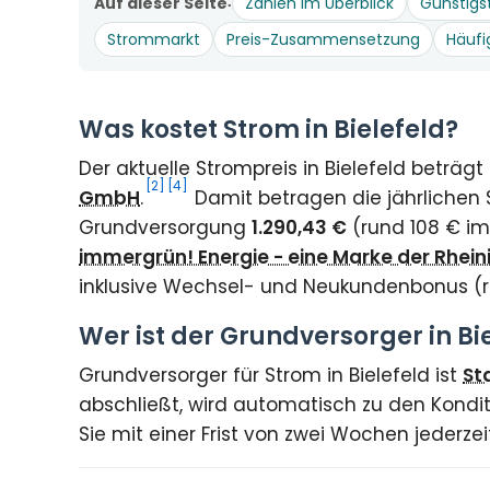
Auf dieser Seite
Zahlen im Überblick
Günstigs
Strommarkt
Preis-Zusammensetzung
Häufi
Was kostet Strom in Bielefeld?
Der aktuelle Strompreis in Bielefeld beträg
[2]
[4]
GmbH
.
Damit betragen die jährlichen 
Grundversorgung
1.290,43 €
(rund 108 € im
immergrün! Energie - eine Marke der Rhei
inklusive Wechsel- und Neukundenbonus (
Wer ist der Grundversorger in Bi
Grundversorger für Strom in Bielefeld ist
St
abschließt, wird automatisch zu den Kondit
Sie mit einer Frist von zwei Wochen jederz