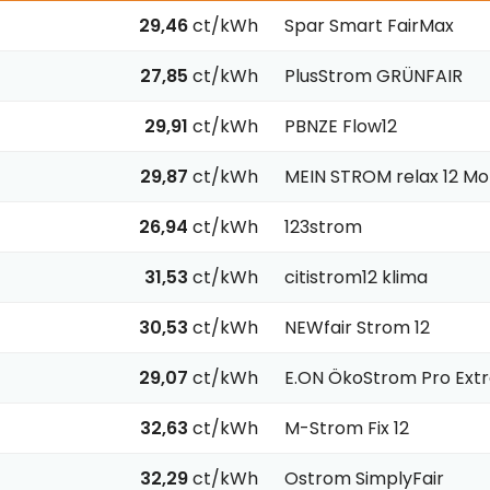
29,46
ct/kWh
Spar Smart FairMax
27,85
ct/kWh
PlusStrom GRÜNFAIR
29,91
ct/kWh
PBNZE Flow12
29,87
ct/kWh
MEIN STROM relax 12 M
26,94
ct/kWh
123strom
31,53
ct/kWh
citistrom12 klima
30,53
ct/kWh
NEWfair Strom 12
29,07
ct/kWh
E.ON ÖkoStrom Pro Extr
32,63
ct/kWh
M-Strom Fix 12
32,29
ct/kWh
Ostrom SimplyFair