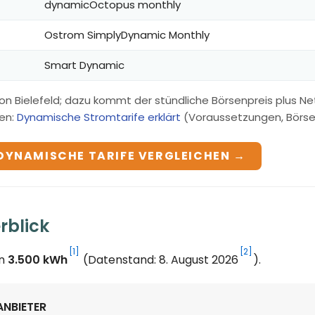
dynamicOctopus monthly
Ostrom SimplyDynamic Monthly
Smart Dynamic
on Bielefeld; dazu kommt der stündliche Börsenpreis plus N
en:
Dynamische Stromtarife erklärt
(Voraussetzungen, Börsenp
DYNAMISCHE TARIFE VERGLEICHEN →
rblick
[1]
[2]
on
3.500 kWh
(Datenstand: 8. August 2026
).
ANBIETER